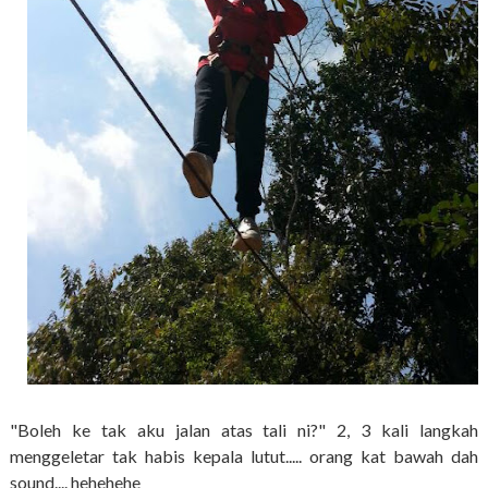
"Boleh ke tak aku jalan atas tali ni?" 2, 3 kali langkah
menggeletar tak habis kepala lutut..... orang kat bawah dah
sound.... hehehehe