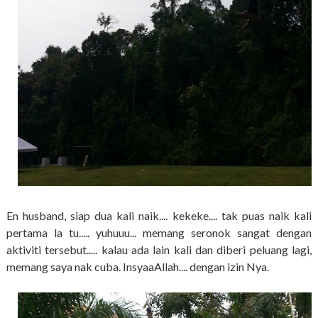
En husband, siap dua kali naik.... kekeke.... tak puas naik kali
pertama la tu..... yuhuuu... memang seronok sangat dengan
aktiviti tersebut..... kalau ada lain kali dan diberi peluang lagi,
memang saya nak cuba. InsyaaAllah.... dengan izin Nya.