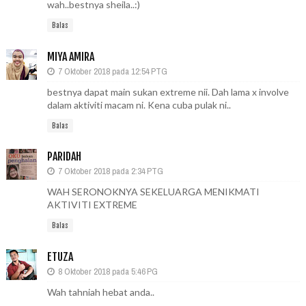
wah..bestnya sheila..:)
Balas
MIYA AMIRA
7 Oktober 2018 pada 12:54 PTG
bestnya dapat main sukan extreme nii. Dah lama x involve
dalam aktiviti macam ni. Kena cuba pulak ni..
Balas
PARIDAH
7 Oktober 2018 pada 2:34 PTG
WAH SERONOKNYA SEKELUARGA MENIKMATI
AKTIVITI EXTREME
Balas
ETUZA
8 Oktober 2018 pada 5:46 PG
Wah tahniah hebat anda..