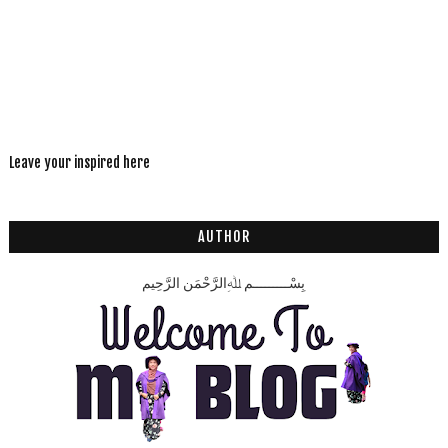
Leave your inspired here
AUTHOR
بِسْـــــــــمِ ﷲِالرَّحْمَنِ الرَّحِيم