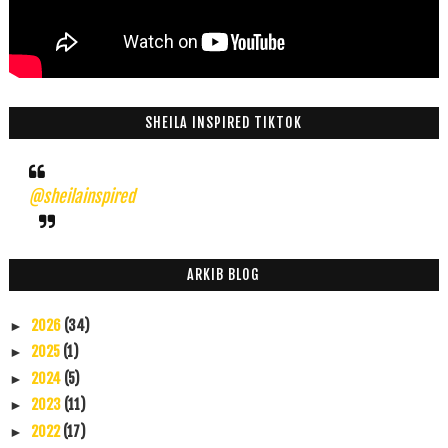
SHEILA INSPIRED TIKTOK
@sheilainspired
ARKIB BLOG
2026
(34)
►
2025
(1)
►
2024
(5)
►
2023
(11)
►
2022
(17)
►