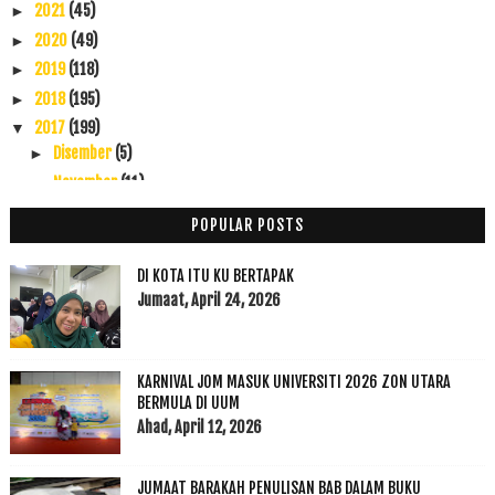
2021
(45)
►
2020
(49)
►
2019
(118)
►
2018
(195)
►
2017
(199)
▼
Disember
(5)
►
November
(11)
►
Oktober
(38)
►
POPULAR POSTS
September
(22)
►
Ogos
(20)
►
DI KOTA ITU KU BERTAPAK
Julai
(21)
Jumaat, April 24, 2026
►
Jun
(16)
▼
Putri Khalifah Umar Menangis Kerana Tidak Dapat Ba...
KARNIVAL JOM MASUK UNIVERSITI 2026 ZON UTARA
Hanya Kerana Lubang Kecil
BERMULA DI UUM
Sebaik-baik Manusia ialah:
Ahad, April 12, 2026
Tawaran Biasiswa Oleh Kerajaan Macedonia
Memilih Sangat Sukar
JUMAAT BARAKAH PENULISAN BAB DALAM BUKU