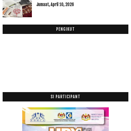
CARA MENGAWAL HAWA NAFSU DI BULAN RAMADAHAN
Jumaat, April 10, 2026
Mngingat Kematian di Bulan Ramadhan
RAMADHANGIVEAWAY bersama SGShop Malaysia
Muhasabah Bulan Ramadhan
PENGIKUT
Tenang Dalam Dakapan RahmatNya
Sensation Seeking on Ramadhan 9
Pesan Imam Al Ghazali Kepada Pemberi Nasihat
Malaysian Songket Fashion Award 2017 (MASFA17)
DAHSYATNYA DOA SEBELUM BERBUKA PUASA
Masalah Cookies
Talapia Tiga Rasa
Mei
(13)
►
April
(5)
SI PARTICIPANT
►
Mac
(15)
►
Februari
(12)
►
Januari
(21)
►
2016
(174)
►