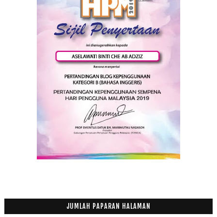
2015
(199)
►
2014
(47)
►
2013
(53)
►
2012
(100)
►
2011
(63)
►
JUMLAH PAPARAN HALAMAN