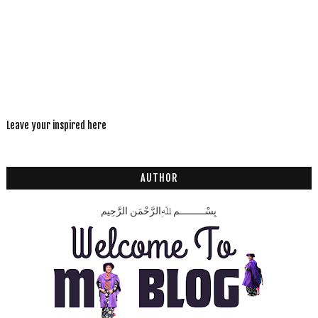
Leave your inspired here
AUTHOR
بِسْـــــــــمِ ﷲِالرَّحْمَنِ الرَّحِيم