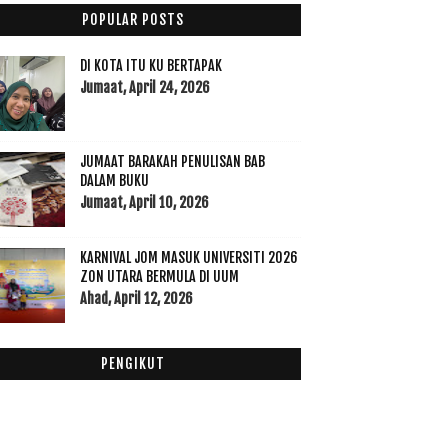
Oktober
(38)
►
POPULAR POSTS
September
(22)
►
Ogos
(20)
►
DI KOTA ITU KU BERTAPAK
Julai
(21)
Jumaat, April 24, 2026
►
Jun
(16)
►
Mei
(13)
▼
JUMAAT BARAKAH PENULISAN BAB
Perkara Yang Tidak Membatalkan Puasa
DALAM BUKU
Bonus Kakitangan Awam 2017
Jumaat, April 10, 2026
PANDUAN IMAM GHAZALI UNTUK MENDAPAT PUASA
KHUSUS Y...
KARNIVAL JOM MASUK UNIVERSITI 2026
Air Nabeez + Madu + Habatussauda Untuk Ibu Hamil
d...
ZON UTARA BERMULA DI UUM
Ahad, April 12, 2026
Jerslin Oil Merawat Segala Penyakit Bayi
Ofis Itu Rumah Keduaku
Kejohanan Golf IPT Sirkit 2 UPM
PENGIKUT
David Teo Kena Tampar Depan PM:Bagi Peluang Pada
D...
Impiana Hotel Ipoh Destinasi Terbaik Percutian