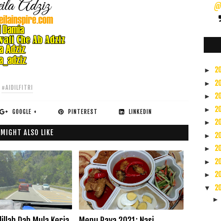
@s
2
►
2
►
#AIDILFITRI
2
►
2
►
GOOGLE +
PINTEREST
LINKEDIN
2
►
 MIGHT ALSO LIKE
2
►
2
►
2
►
2
►
2
▼
illah Dah Mula Kerja
Menu Raya 2021: Nasi