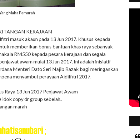
 Yang Maha Pemurah
KITANGAN KERAJAAN
lfitri masuk akaun pada 13 Jun 2017. Khusus kepada
 untuk memberikan bonus bantuan khas raya sebanyak
kala RM550 kepada pesara kerajaan dan segala
njawat awam mulai 13 Jun 2017. Ini adalah inisiatif
rdana Menteri Dato Seri Najib Razak bagi meringankan
mpena menyambut perayaan Aidilfitri 2017.
us Raya 13 Jun 2017 Penjawat Awam
 idok copy dr group sebelah..
angan marah