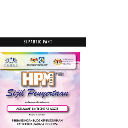
Lost 11kg Pantang Bersalin
Baby Nur Jannah Masuk Ofis
Toturial Membuang Ikon Quick edit Blogger
Pengalaman Bersalin Puteri Ketiga: Nur Jannah
April
(5)
►
Mac
(15)
►
SI PARTICIPANT
Februari
(12)
►
Januari
(21)
►
016
(174)
015
(199)
014
(47)
013
(53)
012
(100)
011
(63)