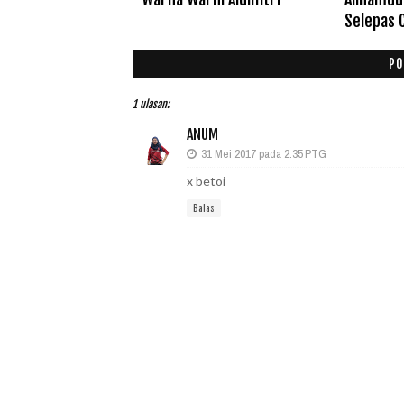
Selepas 
PO
1 ulasan:
ANUM
31 Mei 2017 pada 2:35 PTG
x betoi
Balas