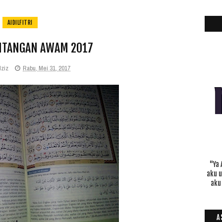
AIDILFITRI
ITANGAN AWAM 2017
dziz
Rabu, Mei 31, 2017
"Ya 
aku 
aku
A