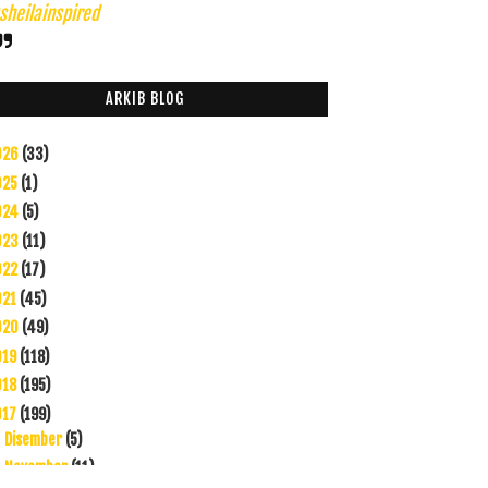
heilainspired
ARKIB BLOG
026
(33)
025
(1)
024
(5)
023
(11)
022
(17)
021
(45)
020
(49)
019
(118)
018
(195)
017
(199)
Disember
(5)
►
November
(11)
►