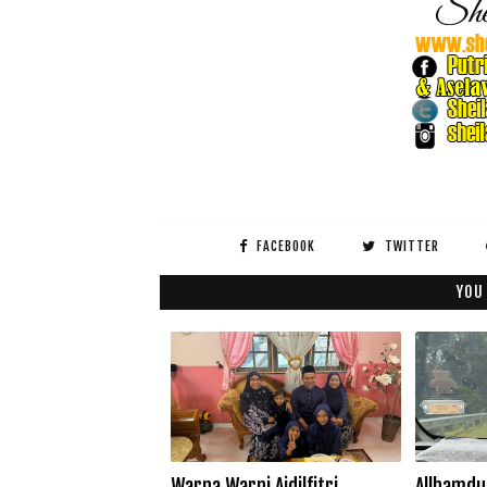
FACEBOOK
TWITTER
YOU
Warna Warni Aidilfitri
Allhamdul