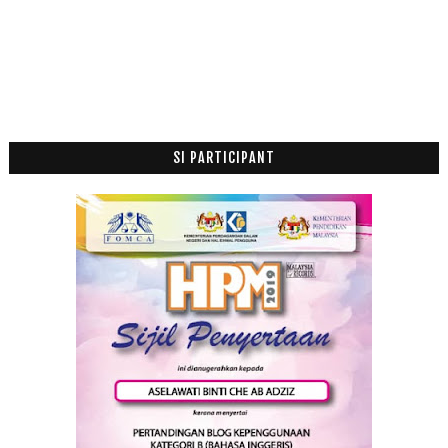
Mac
(16)
►
Februari
(29)
►
Januari
(52)
►
2015
(199)
►
2014
(47)
►
SI PARTICIPANT
2013
(53)
►
2012
(100)
►
2011
(63)
►