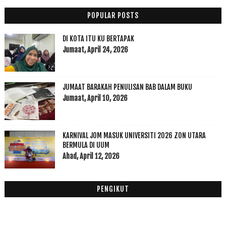
November
(22)
►
POPULAR POSTS
Oktober
(11)
►
September
(9)
▼
DI KOTA ITU KU BERTAPAK
UUM Pilihan Raja Ilya Lancar Richiamo Coffee Perta...
Jumaat, April 24, 2026
My First Correction For My Thesis
Diari Cuti AidilAdha 2016
JUMAAT BARAKAH PENULISAN BAB DALAM BUKU
Bila Iklan Memepengaruhi Nafsu Anak
Jumaat, April 10, 2026
Program DWI IJAZAH USM
Jangan Dibiar Sifat Memperlekehkan Orang
SENARAI HOSPITAL YANG MENYEDIAKAN PERKHIDMATAN UJI...
KARNIVAL JOM MASUK UNIVERSITI 2026 ZON UTARA
Viruz Zika dan Pencegahan
BERMULA DI UUM
Book Mark Dari Farrah FAMF TOWER
Ahad, April 12, 2026
Ogos
(3)
►
Julai
(5)
►
PENGIKUT
Jun
(3)
►
Mei
(1)
►
April
(10)
►