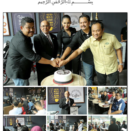
بِسْـــــــــمِ ﷲِالرَّحْمَنِ الرَّحِيم