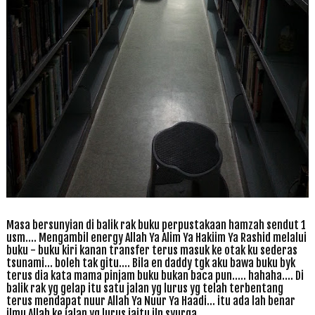
Masa bersunyian di balik rak buku perpustakaan hamzah sendut 1
usm.... Mengambil energy Allah Ya Alim Ya Hakiim Ya Rashid melalui
buku - buku kiri kanan transfer terus masuk ke otak ku sederas
tsunami... boleh tak gitu.... Bila en daddy tgk aku bawa buku byk
terus dia kata mama pinjam buku bukan baca pun..... hahaha.... Di
balik rak yg gelap itu satu jalan yg lurus yg telah terbentang
terus mendapat nuur Allah Ya Nuur Ya Haadi... itu ada lah benar
ilmu Allah ke jalan yg lurus iaitu jln syurga....