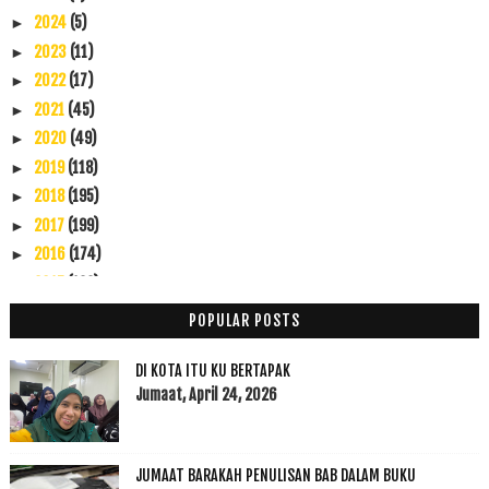
2024
(5)
►
2023
(11)
►
2022
(17)
►
2021
(45)
►
2020
(49)
►
2019
(118)
►
2018
(195)
►
2017
(199)
►
2016
(174)
►
2015
(199)
▼
Disember
(60)
►
POPULAR POSTS
November
(49)
►
Oktober
(14)
►
DI KOTA ITU KU BERTAPAK
September
(6)
Jumaat, April 24, 2026
▼
Iklan, Copy Iklan dan Gender
Dugaan Ujian Di Ambil Dengan Rasa Gembira
JUMAAT BARAKAH PENULISAN BAB DALAM BUKU
Beg Dan Kad Kredit Saya dah dijumpai