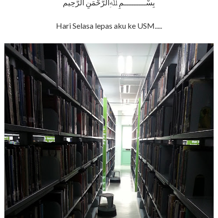
بِسْـــــــــمِ ﷲِالرَّحْمَنِ الرَّحِيم
Hari Selasa lepas aku ke USM.....