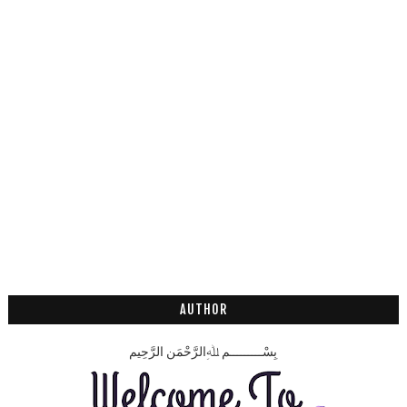
AUTHOR
بِسْـــــــــمِ ﷲِالرَّحْمَنِ الرَّحِيم