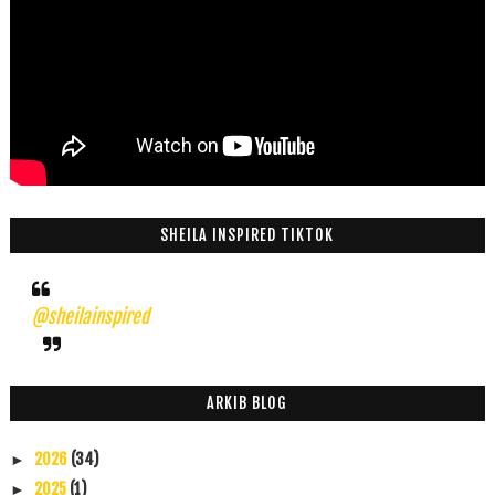
SHEILA INSPIRED TIKTOK
@sheilainspired
ARKIB BLOG
2026
(34)
►
2025
(1)
►