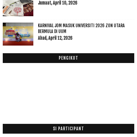
Jumaat, April 10, 2026
Novel Suami Aku Ustaz Sudeh Diterima
Beg Kena Curi Kad Kredit Diguna
Mengambil Energy Belajar Dari Allah Ya Alim Ya Hak...
KARNIVAL JOM MASUK UNIVERSITI 2026 ZON UTARA
Ogos
(6)
BERMULA DI UUM
►
Ahad, April 12, 2026
Julai
(5)
►
Jun
(12)
►
Mei
(12)
►
PENGIKUT
April
(7)
►
Mac
(4)
►
Februari
(18)
►
Januari
(6)
►
2014
(47)
►
2013
(53)
►
2012
(100)
►
2011
(63)
►
SI PARTICIPANT