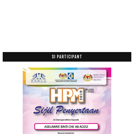
Mac
(4)
►
Februari
(18)
►
Januari
(6)
►
2014
(47)
►
2013
(53)
►
2012
(100)
►
2011
(63)
►
SI PARTICIPANT