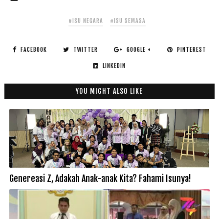
#ISU NEGARA
#ISU SEMASA
FACEBOOK
TWITTER
GOOGLE +
PINTEREST
LINKEDIN
YOU MIGHT ALSO LIKE
Genereasi Z, Adakah Anak-anak Kita? Fahami Isunya!