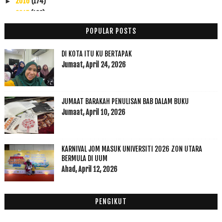
2016
(174)
►
2015
(199)
▼
Disember
(60)
►
POPULAR POSTS
November
(49)
►
Oktober
(14)
►
DI KOTA ITU KU BERTAPAK
September
(6)
Jumaat, April 24, 2026
►
Ogos
(6)
▼
Cempedak Goreng
JUMAAT BARAKAH PENULISAN BAB DALAM BUKU
Kapal tangki MT Jaoquim dipercayai hilang
Jumaat, April 10, 2026
Adik Zara Demam Mengejut
Liku-liku Perjalanan
DIY: Tudung
KARNIVAL JOM MASUK UNIVERSITI 2026 ZON UTARA
Kisah Disebalik Trailer Jwanita
BERMULA DI UUM
Ahad, April 12, 2026
Julai
(5)
►
Jun
(12)
►
Mei
(12)
►
PENGIKUT
April
(7)
►