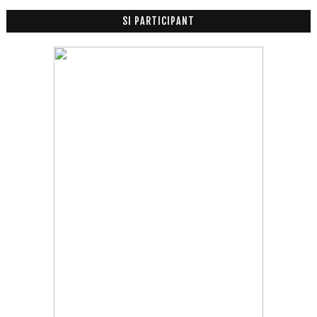
Mac
(4)
►
Februari
(18)
SI PARTICIPANT
►
Januari
(6)
►
2014
(47)
►
2013
(53)
►
2012
(100)
►
2011
(63)
►