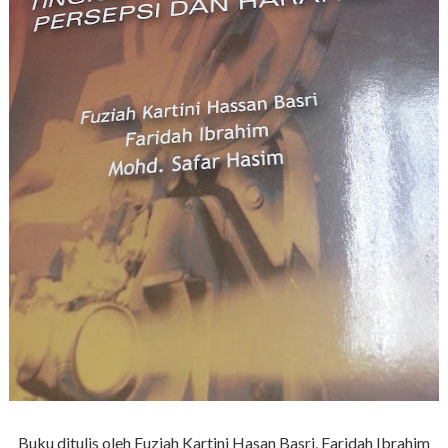
Buku ditulis oleh Fuziah Kartini Hasan Basri, Faridah Ibrahim