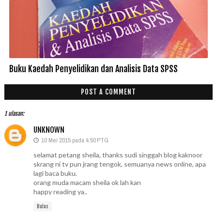
Buku Kaedah Penyelidikan dan Analisis Data SPSS
POST A COMMENT
1 ulasan:
UNKNOWN
10 Mei 2015 pada 4:50 PTG
selamat petang sheila, thanks sudi singgah blog kaknoor
skrang ni tv pun jrang tengok, semuanya news online, apa
lagi baca buku.
orang muda macam sheila ok lah kan
happy reading ya..
Balas