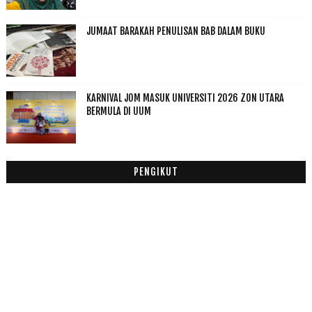
Julai
(5)
►
JUMAAT BARAKAH PENULISAN BAB DALAM BUKU
Jun
(12)
►
Mei
(12)
▼
Iman Versus Technology original Produk Akhir Ku
Kitab Hikam
KARNIVAL JOM MASUK UNIVERSITI 2026 ZON UTARA
Dah Pandai Lap 360 Darjah
BERMULA DI UUM
Dateline
Aurat Wanita dan Keberkatan Mencari Rezeki
Jom Pekena Wonda Coffee Dulu
PENGIKUT
Israk Mikraj Semoga Terkesan Di Hati Kita
Selamat Hari Guru
Ajaibnya Bila Berpeluang Mengenali Mu
Book Review : Penontonan Filem Cereka Di Malaysia...
Selamat Hari Ibu
Aku tak tahu cuti tu apa
April
(7)
►