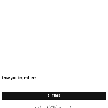
Leave your inspired here
AUTHOR
بِسْـــــــــمِ ﷲِالرَّحْمَنِ الرَّحِيم