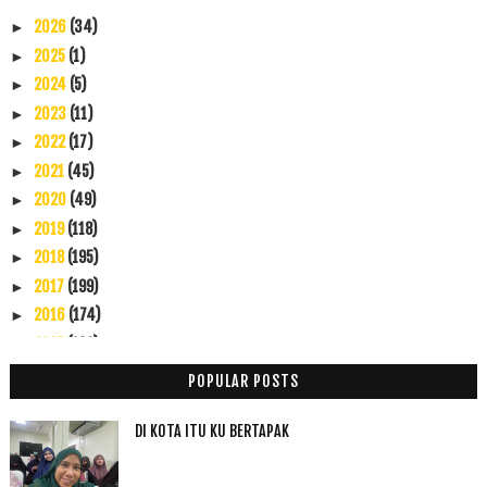
2026
(34)
►
2025
(1)
►
2024
(5)
►
2023
(11)
►
2022
(17)
►
2021
(45)
►
2020
(49)
►
2019
(118)
►
2018
(195)
►
2017
(199)
►
2016
(174)
►
2015
(199)
▼
Disember
(60)
►
POPULAR POSTS
November
(49)
►
Oktober
(14)
►
DI KOTA ITU KU BERTAPAK
September
(6)
►
Ogos
(6)
►