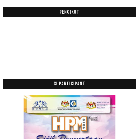
Julai
(5)
►
Jun
(3)
►
PENGIKUT
Mei
(2)
►
Februari
(1)
►
2013
(53)
►
2012
(100)
►
2011
(63)
►
SI PARTICIPANT