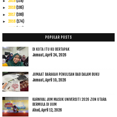
2019
(118)
►
2018
(195)
►
2017
(199)
►
2016
(174)
►
2015
(199)
►
2014
(47)
▼
POPULAR POSTS
November
(7)
▼
IKLAN KEMASUKAN IJAZAH SARJANA MUDA SEMESTER KEDUA...
DI KOTA ITU KU BERTAPAK
Karnival Desa Utara di Napoh Kedah
Jumaat, April 24, 2026
Kompunan Lagi : KTM
UUM IKTIRAF SUMBANGAN DATUK SERI S. SAMY VELLU DAN...
JUMAAT BARAKAH PENULISAN BAB DALAM BUKU
Kelibat Filem Pilihan Saya
Jumaat, April 10, 2026
Oh My Questionnaires: Data Collection
Ancaman Ragut Semakin Menggila Tak Kira Mati
Oktober
(5)
►
KARNIVAL JOM MASUK UNIVERSITI 2026 ZON UTARA
September
(4)
BERMULA DI UUM
►
Ahad, April 12, 2026
Ogos
(20)
►