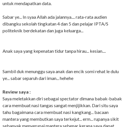
untuk mendapatkan data.
Sabar ye... In syaa Allah ada jalannya.... rata-rata audien
dibangku sekolah tingkatan 4 dan 5 dan pelajar IPTA/S
politeknik berdekatan dan juga keluarga...
Anak saya yang kepenatan tidur tanpa hirau... kesian....
Sambil duk menunggu saya anak dan encik somi rehat le dulu
ye... sabar separuh dari iman... hehehe
Review saya :
Saya meletakkan diri sebagai spectator dimana babak-babak
cara membuat nasi tangas sangat menjijikkan. Dari situ saya
tahu bagaimana cara membuat nasi kangkang... bacaan
mantera yang membutkan saya terkejut... erm... rupanya sikit
sebanyak menyerupai mantera sebenar kerana saya dapat