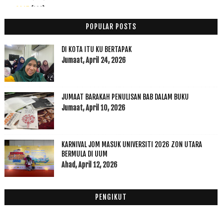
2015
(199)
►
2014
(47)
▼
POPULAR POSTS
November
(7)
►
Oktober
(5)
▼
DI KOTA ITU KU BERTAPAK
Allhadulillah Ya Syakur : Extended Dateline
Jumaat, April 24, 2026
Cuti raya haji sambil study
Hentian Rehat Banjaran Titiwangsa
JUMAAT BARAKAH PENULISAN BAB DALAM BUKU
Balik Kampung Raya Haji
Jumaat, April 10, 2026
Bertangas Nasi di Pawagam
September
(4)
►
Ogos
(20)
►
KARNIVAL JOM MASUK UNIVERSITI 2026 ZON UTARA
Julai
(5)
BERMULA DI UUM
►
Ahad, April 12, 2026
Jun
(3)
►
Mei
(2)
►
Februari
(1)
►
PENGIKUT
2013
(53)
►