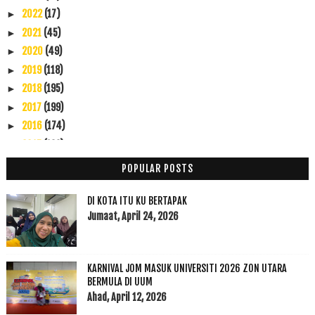
2022
(17)
►
2021
(45)
►
2020
(49)
►
2019
(118)
►
2018
(195)
►
2017
(199)
►
2016
(174)
►
2015
(199)
►
2014
(47)
▼
POPULAR POSTS
November
(7)
►
Oktober
(5)
►
DI KOTA ITU KU BERTAPAK
September
(4)
Jumaat, April 24, 2026
►
Ogos
(20)
►
Julai
(5)
▼
KARNIVAL JOM MASUK UNIVERSITI 2026 ZON UTARA
Doa Perjalanan Sebelum Berlepas : MAS
BERMULA DI UUM
Wanita Peugeot versus "Aku Puasa" Ramadhan Kerahma...
Ahad, April 12, 2026
Baca Parit German Teringat Memori ke Parit Raja