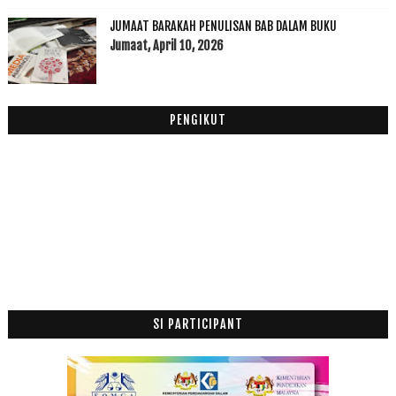
16 Ramadhan 1435H
JUMAAT BARAKAH PENULISAN BAB DALAM BUKU
Kuih Sekaya Kelate : Sekali Buat Terus Jadi
Jumaat, April 10, 2026
Jun
(3)
►
Mei
(2)
►
Februari
(1)
►
PENGIKUT
2013
(53)
►
2012
(100)
►
2011
(63)
►
SI PARTICIPANT