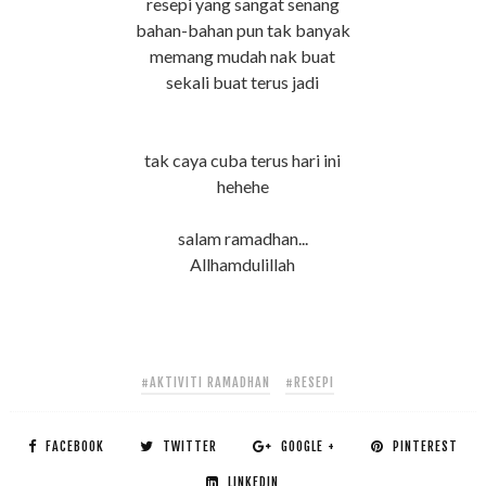
resepi yang sangat senang
bahan-bahan pun tak banyak
memang mudah nak buat
sekali buat terus jadi
tak caya cuba terus hari ini
hehehe
salam ramadhan...
Allhamdulillah
#AKTIVITI RAMADHAN
#RESEPI
FACEBOOK
TWITTER
GOOGLE +
PINTEREST
LINKEDIN