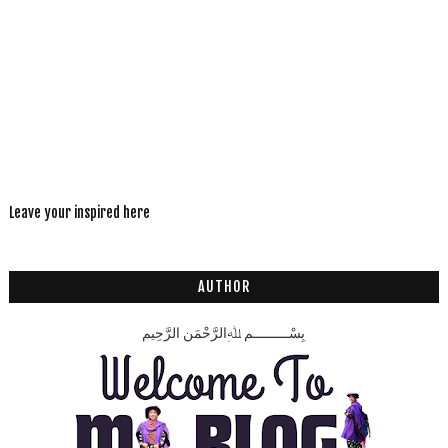
Leave your inspired here
AUTHOR
بِسْـــــــــمِ ﷲِالرَّحْمَنِ الرَّحِيم