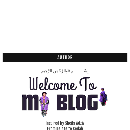
AUTHOR
بِسْـــــــــمِ ﷲِالرَّحْمَنِ الرَّحِيم
Inspired by Sheila Adziz
From Kelate to Kedah