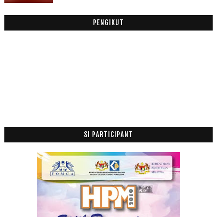
2013
(53)
►
2012
(100)
PENGIKUT
►
2011
(63)
►
SI PARTICIPANT