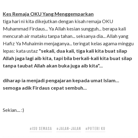
Kes Remaja OKU Yang Menggemparkan
tiga hari ni kita dikejutkan dengan kisah remaja OKU
Muhammad Firdaus... Ya Allah kesian sungguh... berapa kali
mencurah air mataku tanpa tahan... seksanya dia... Allah yang
Hafiz Ya Muhaimin menjaganya... teringat kelas agama minggu
lepas: kata ustaz
"sekali, dua kali, tiga kali kita buat silap
Allah jaga lagi aib kita, tapi bila berkali-kali kita buat silap
tanpa taubat Allah akan buka juga aib kita"...
diharap ia menjadi pengajaran kepada umat Islam...
semoga adik Firdaus cepat sembuh...
Sekian.... :)
#ISU SEMASA
#JALAN-JALAN
#PUTERI KU