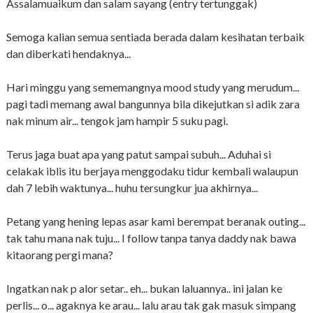
Assalamuaikum dan salam sayang (entry tertunggak)
Semoga kalian semua sentiada berada dalam kesihatan terbaik
dan diberkati hendaknya...
Hari minggu yang sememangnya mood study yang merudum...
pagi tadi memang awal bangunnya bila dikejutkan si adik zara
nak minum air... tengok jam hampir 5 suku pagi.
Terus jaga buat apa yang patut sampai subuh... Aduhai si
celakak iblis itu berjaya menggodaku tidur kembali walaupun
dah 7 lebih waktunya... huhu tersungkur jua akhirnya...
Petang yang hening lepas asar kami berempat beranak outing...
tak tahu mana nak tuju... I follow tanpa tanya daddy nak bawa
kitaorang pergi mana?
Ingatkan nak p alor setar.. eh... bukan laluannya.. ini jalan ke
perlis... o... agaknya ke arau... lalu arau tak gak masuk simpang