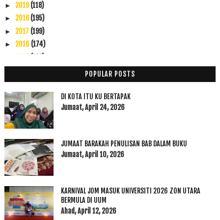
2019
(118)
►
2018
(195)
►
2017
(199)
►
2016
(174)
►
2015
(199)
►
2014
(47)
▼
POPULAR POSTS
November
(7)
►
Oktober
(5)
►
DI KOTA ITU KU BERTAPAK
September
(4)
Jumaat, April 24, 2026
►
Ogos
(20)
►
Julai
(5)
►
JUMAAT BARAKAH PENULISAN BAB DALAM BUKU
Jun
(3)
▼
Jumaat, April 10, 2026
Ramadhan 2 satu empat tiga lima hijrah
Pengantin Malam Saya
Dua Dalam Satu : Isu Rumahtangga versus Isu Negara
KARNIVAL JOM MASUK UNIVERSITI 2026 ZON UTARA
Mei
(2)
BERMULA DI UUM
►
Ahad, April 12, 2026
Februari
(1)
►