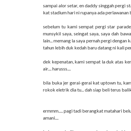
sampai alor setar, en daddy singgah pergi st
kat stadium hari ni rupanya ada perlawanan b
sebelum tu kami sempat pergi star parade...
munsykil saya, seingat saya, saya dah bawa
lain... memang la saya pernah pergi dengan k
tahun lebih duk kedah baru datang ni kali perta
dek kepenatan, kami sempat la duk atas kerus
air.... harusss....
bila buka jer gerai-gerai kat uptown tu, kam
rokok eletrik dia tu... dah siap beli terus bal
ermmm..... pagi tadi berangkat matahari bel
amani....