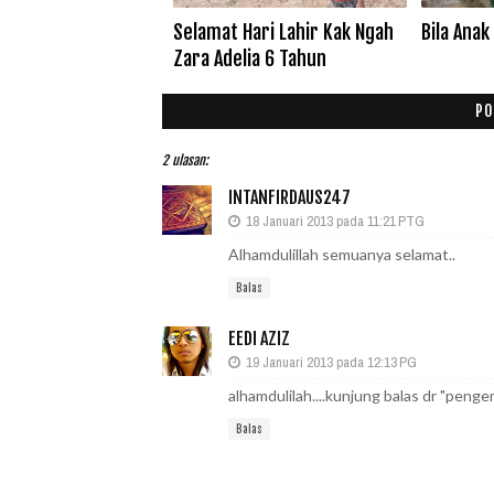
Selamat Hari Lahir Kak Ngah
Bila Anak
Zara Adelia 6 Tahun
PO
2 ulasan:
INTANFIRDAUS247
18 Januari 2013 pada 11:21 PTG
Alhamdulillah semuanya selamat..
Balas
EEDI AZIZ
19 Januari 2013 pada 12:13 PG
alhamdulilah....kunjung balas dr "pengemi
Balas