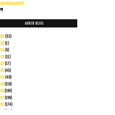
heilainspired
ARKIB BLOG
026
(33)
025
(1)
024
(5)
023
(11)
022
(17)
021
(45)
020
(49)
019
(118)
018
(195)
017
(199)
016
(174)
015
(199)