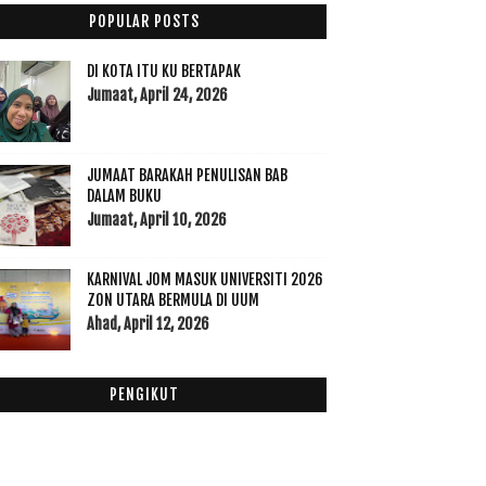
014
(47)
POPULAR POSTS
013
(53)
Disember
(1)
►
DI KOTA ITU KU BERTAPAK
November
(1)
Jumaat, April 24, 2026
►
Oktober
(3)
►
September
(9)
►
JUMAAT BARAKAH PENULISAN BAB
Julai
(1)
►
DALAM BUKU
Jun
(5)
►
Jumaat, April 10, 2026
Mei
(5)
►
April
(4)
►
KARNIVAL JOM MASUK UNIVERSITI 2026
Mac
(5)
►
ZON UTARA BERMULA DI UUM
Ahad, April 12, 2026
Februari
(10)
►
Januari
(9)
▼
Queensbay Mall------->kunci kereta ku hilang
PENGIKUT
Acer Aspire S7
Mencari Kasut Puma Grey
Minuman Kegemaran Rasulullah saw