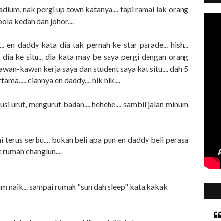
adium, nak pergi up town katanya.... tapi ramai lak orang
ola kedah dan johor....
 en daddy kata dia tak pernah ke star parade... hish...
 dia ke situ... dia kata may be saya pergi dengan orang
awan-kawan kerja saya dan student saya kat situ.... dah 5
ma..... ciannya en daddy.... hik hik....
i urut, mengurut badan.... hehehe.... sambil jalan minum
i terus serbu.... bukan beli apa pun en daddy beli perasa
ik rumah changlun....
um naik... sampai rumah "sun dah sleep" kata kakak