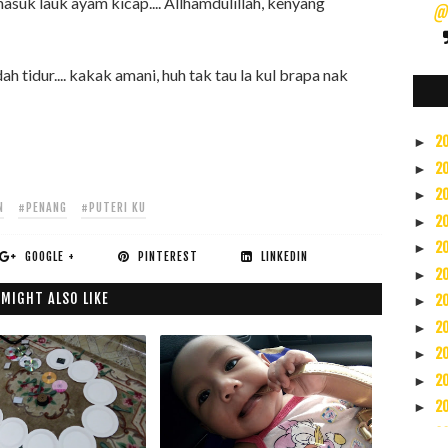
asuk lauk ayam kicap.... Allhamdulillah, kenyang
@s
 tidur.... kakak amani, huh tak tau la kul brapa nak
2
►
2
►
2
►
N
#PENANG
#PUTERI KU
2
►
2
►
GOOGLE +
PINTEREST
LINKEDIN
2
►
 MIGHT ALSO LIKE
2
►
2
►
2
►
2
►
2
►
2
►