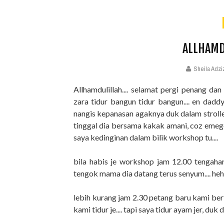
ALLHAMD
Sheila Adzi
Allhamdulillah.... selamat pergi penang da
zara tidur bangun tidur bangun.... en dad
nangis kepanasan agaknya duk dalam stroller
tinggal dia bersama kakak amani, coz emegen
saya kedinginan dalam bilik workshop tu....
bila habis je workshop jam 12.00 tengahari 
tengok mama dia datang terus senyum.... hehe
lebih kurang jam 2.30 petang baru kami bert
kami tidur je.... tapi saya tidur ayam jer, d