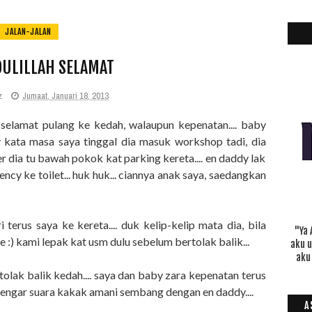
JALAN-JALAN
ULILLAH SELAMAT
z
Jumaat, Januari 18, 2013
n selamat pulang ke kedah, walaupun kepenatan.... baby
dy kata masa saya tinggal dia masuk workshop tadi, dia
 dia tu bawah pokok kat parking kereta.... en daddy lak
cy ke toilet... huk huk... ciannya anak saya, saedangkan
terus saya ke kereta.... duk kelip-kelip mata dia, bila
"Ya 
 :) kami lepak kat usm dulu sebelum bertolak balik...
aku 
aku
olak balik kedah.... saya dan baby zara kepenatan terus
uk dengar suara kakak amani sembang dengan en daddy....
A