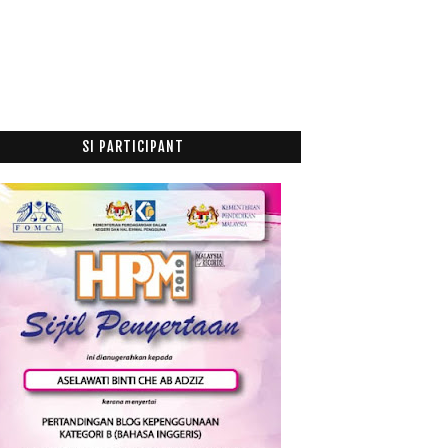
Allhamdulillah selamat
Penang Day
Bila Dah Jadi Kelawar
Masih Mencari Buku
Seharian di Ofis.... puteri saya!
SI PARTICIPANT
012
(100)
011
(63)