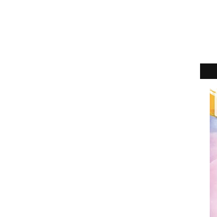
2
►
2
►