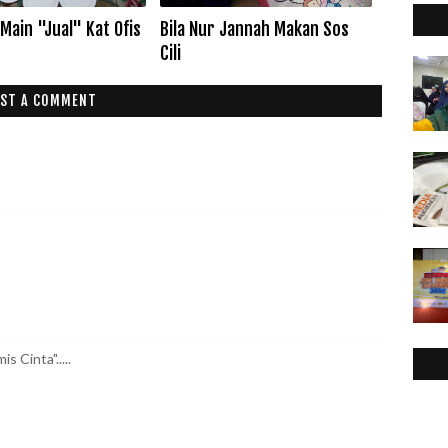
2
►
 Main "Jual" Kat Ofis
Bila Nur Jannah Makan Sos
2
▼
Cili
ST A COMMENT
s Cinta".....