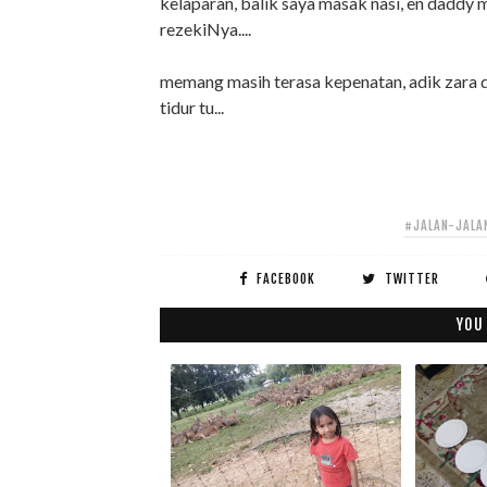
kelaparan, balik saya masak nasi, en daddy m
rezekiNya....
memang masih terasa kepenatan, adik zara dah
tidur tu...
#JALAN-JALA
FACEBOOK
TWITTER
YOU