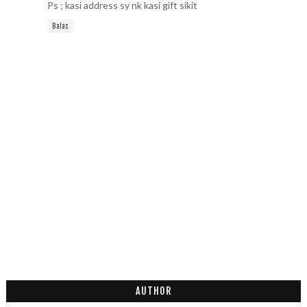
Ps ; kasi address sy nk kasi gift sikit
Balas
AUTHOR