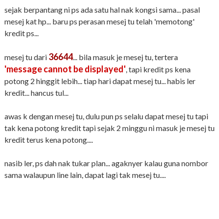
sejak berpantang ni ps ada satu hal nak kongsi sama... pasal
mesej kat hp... baru ps perasan mesej tu telah 'memotong'
kredit ps...
36644
mesej tu dari
... bila masuk je mesej tu, tertera
'message cannot be displayed'
, tapi kredit ps kena
potong 2 hinggit lebih... tiap hari dapat mesej tu... habis ler
kredit... hancus tul...
awas k dengan mesej tu, dulu pun ps selalu dapat mesej tu tapi
tak kena potong kredit tapi sejak 2 minggu ni masuk je mesej tu
kredit terus kena potong....
nasib ler, ps dah nak tukar plan... agaknyer kalau guna nombor
sama walaupun line lain, dapat lagi tak mesej tu....