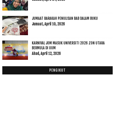
November
(7)
►
Oktober
(3)
▼
JUMAAT BARAKAH PENULISAN BAB DALAM BUKU
Mesej Potong Kredit Ku....
Jumaat, April 10, 2026
24 Hari Berpantang
Pengalaman Bersalin Normal
September
(15)
►
KARNIVAL JOM MASUK UNIVERSITI 2026 ZON UTARA
Ogos
(5)
BERMULA DI UUM
►
Ahad, April 12, 2026
Julai
(7)
►
Jun
(20)
►
Mei
(2)
►
PENGIKUT
April
(1)
►
Mac
(6)
►
Februari
(14)
►
Januari
(19)
►
2011
(63)
►