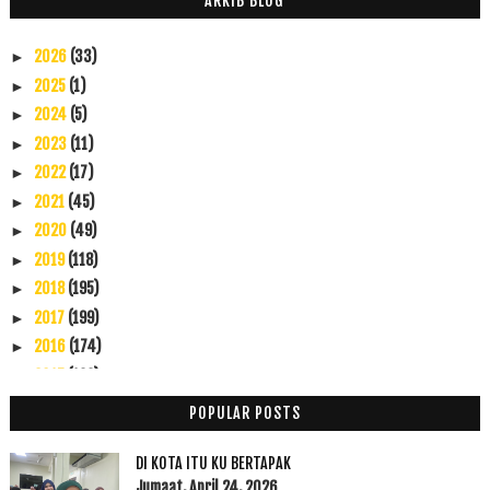
ARKIB BLOG
2026
(33)
►
2025
(1)
►
2024
(5)
►
2023
(11)
►
2022
(17)
►
2021
(45)
►
2020
(49)
►
2019
(118)
►
2018
(195)
►
2017
(199)
►
2016
(174)
►
2015
(199)
►
2014
(47)
►
POPULAR POSTS
2013
(53)
►
2012
(100)
▼
DI KOTA ITU KU BERTAPAK
Disember
(1)
Jumaat, April 24, 2026
►