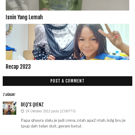
Isnin Yang Lemah
Recap 2023
POST A COMMENT
1 ulasan:
DEQ'S QIENZ
24 Oktober 2012 pada 12:06 PTG
Papa qhayra slalu je jadi cmna..ntah apa2 ntah..kdg bru je
tpup dah telan duit..geram betul.