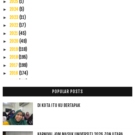
2025
(1)
►
2024
(5)
►
2023
(11)
►
2022
(17)
►
2021
(45)
►
2020
(49)
►
2019
(118)
►
2018
(195)
►
2017
(199)
►
2016
(174)
►
2015
(199)
►
2014
(47)
►
POPULAR POSTS
2013
(53)
►
2012
(100)
▼
DI KOTA ITU KU BERTAPAK
Disember
(1)
►
November
(7)
►
Oktober
(3)
►
KARNIVAL JOM MASUK UNIVERSITI 2026 ZON UTARA