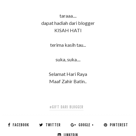
taraaa....
dapat hadiah dari blogger
KISAH HATI
terima kasih tau...
suka, suka....
Selamat Hari Raya
Maaf Zahir Batin..
#GIFT DARI BLOGGER
FACEBOOK
TWITTER
GOOGLE +
PINTEREST
LINKEDIN