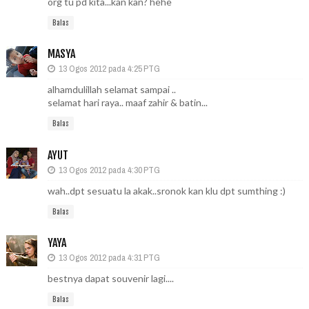
org tu pd kita...kan kan? hehe
Balas
MASYA
13 Ogos 2012 pada 4:25 PTG
alhamdulillah selamat sampai ..
selamat hari raya.. maaf zahir & batin...
Balas
AYUT
13 Ogos 2012 pada 4:30 PTG
wah..dpt sesuatu la akak..sronok kan klu dpt sumthing :)
Balas
YAYA
13 Ogos 2012 pada 4:31 PTG
bestnya dapat souvenir lagi....
Balas