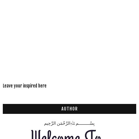
Leave your inspired here
AUTHOR
بِسْـــــــــمِ ﷲِالرَّحْمَنِ الرَّحِيم