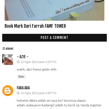
Book Mark Dari Farrah FAMF TOWER
POST A COMMENT
11 ulasan:
- AZIE -
13 Ogos 2012 pada 4:22 PTG
wahh..dpt frame gmbr ehh
Balas
FARA ADA
13 Ogos 2012 pada 4:25 PTG
hehehe dikira adiah ari raya ke? bestnya dapat
adiah..walaupun kadang2 adiah tu kecil..tp tanda ingatan