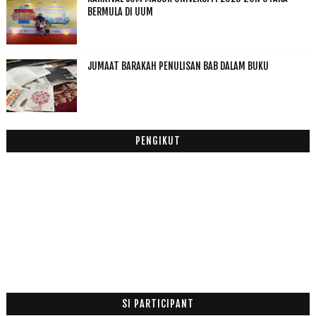
September
(15)
►
BERMULA DI UUM
Ogos
(5)
▼
Salam Merdeka Raya
Kencing Ku.....
JUMAAT BARAKAH PENULISAN BAB DALAM BUKU
Aidilfitri Ku
Scan for Baby
Special Gift From "Kisah Hati"
Julai
(7)
►
PENGIKUT
Jun
(20)
►
Mei
(2)
►
April
(1)
►
Mac
(6)
►
Februari
(14)
►
Januari
(19)
►
2011
(63)
►
SI PARTICIPANT