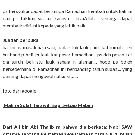
ps bersyukur dapat berjumpa Ramadhan kembali untuk kali ini
dan ps takkan sia-sia kannya.... InyaAllah.... semoga dapat
membaiki diri ini kepada yang lebih baik.....
Juadah berbuka
hari ni ps masak nasi saja, tiada stok lauk pauk kat rumah.... en
husband p beli jer lauk kat pasar Ramadhan... ps dah pesan kat
dia suruh beli stu lauk sahaja n ulaman.... hope ps boleh
bersederhana di Ramadhan ini berbanding tahun sudah.... yang
penting dapat mengawal nafsu kita....
foto dari google
Makna Solat Terawih Bagi Setiap Malam
Dari Ali bin Abi Thalib ra bahwa dia berkata: Nabi SAW
ditanya tentang keutamaan-keutamaan tarawih di bulan