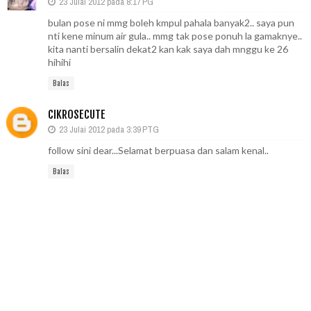
23 Julai 2012 pada 8:17 PG
bulan pose ni mmg boleh kmpul pahala banyak2.. saya pun
nti kene minum air gula.. mmg tak pose ponuh la gamaknye..
kita nanti bersalin dekat2 kan kak saya dah mnggu ke 26
hihihi
Balas
CIKROSECUTE
23 Julai 2012 pada 3:39 PTG
follow sini dear...Selamat berpuasa dan salam kenal..
Balas