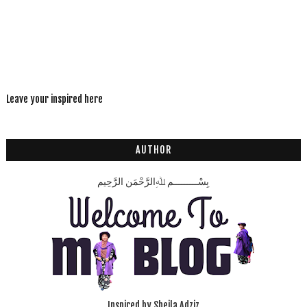
Leave your inspired here
AUTHOR
بِسْـــــــــمِ ﷲِالرَّحْمَنِ الرَّحِيم
Inspired by Sheila Adziz