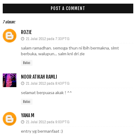
POST A COMMENT
7 ulasan:
ROZIE
21 Julai 2012 pada 7:33 PTG
salam ramadhan. semoga thun ni lbih bermakna, slmt
berbuka, walupun... salm knl dri zie
Balas
NOOR ATIKAH RAMLI
21 Julai 2012 pada 8:43 PTG
selamat berpuasa akak ! ^^
Balas
YANA M
21 Julai 2012 pada 9:03 PTG
entry yg bermanfaat :)