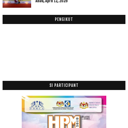
Tazkirah Menjelang Ramadhan : nikmat, seronok, mak...
Ahad, April 12, 2026
Mana Hilangnya Juwita?
Berita Kampus : TIDAK SABAR TUNGGU PENTAULIAHAN ...
PENGIKUT
Salam Nisfu Syaaban
Report 6 bulan
Jun
(20)
►
Mei
(2)
►
April
(1)
►
Mac
(6)
►
Februari
(14)
►
Januari
(19)
►
SI PARTICIPANT
2011
(63)
►