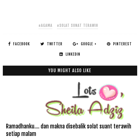
#AGAMA
#SOLAT SUNAT TERAWIH
FACEBOOK
TWITTER
GOOGLE +
PINTEREST
LINKEDIN
YOU MIGHT ALSO LIKE
Ramadhanku.... dan makna disebalik solat suant terawih
setiap malam