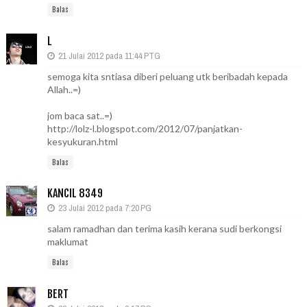
Balas
L
21 Julai 2012 pada 11:44 PTG
semoga kita sntiasa diberi peluang utk beribadah kepada
Allah..=)
jom baca sat..=)
http://lolz-l.blogspot.com/2012/07/panjatkan-
kesyukuran.html
Balas
KANCIL 8349
23 Julai 2012 pada 7:20 PG
salam ramadhan dan terima kasih kerana sudi berkongsi
maklumat
Balas
BERT