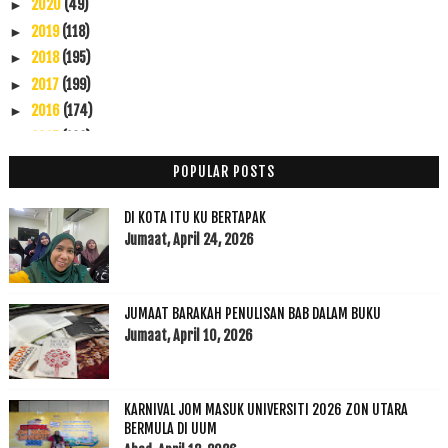
2020
(49)
►
2019
(118)
►
2018
(195)
►
2017
(199)
►
2016
(174)
►
2015
(199)
►
2014
(47)
►
POPULAR POSTS
2013
(53)
►
2012
(100)
▼
DI KOTA ITU KU BERTAPAK
Disember
(1)
Jumaat, April 24, 2026
►
November
(7)
►
Oktober
(3)
►
JUMAAT BARAKAH PENULISAN BAB DALAM BUKU
September
(15)
►
Jumaat, April 10, 2026
Ogos
(5)
►
Julai
(7)
▼
Check up 28++ weeks: Baby Breech
KARNIVAL JOM MASUK UNIVERSITI 2026 ZON UTARA
Ramadhanku.... dan makna disebalik solat suant ter...
BERMULA DI UUM