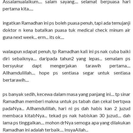
Assalamualaikum.... salam sayang.... selamat berpuasa hari
pertama kita.....
ingatkan Ramadhan ini ps boleh puasa penuh, tapi ada temujanji
doktor n kena batalkan puasa tuk medical check minum air
guna next week... erm... its ok....
walaupun xdapat penuh, tp Ramadhan kali ini ps nak cuba baiki
diri sebaiknya.... daripada tahun2 yang lepas... semalam ps
bersyukur dapt mengerjakan tarawih pertama....
Allhamdulillah.... hope ps sentiasa segar untuk sentiasa
bertarawih....
ps banyak sedih, kecewa dalam masa yang panjang ini.... tp sinar
Ramadhan memberi makna untuk ps tabah dan cekal bertqwa
padaNya... Allhamdulillah, hari ni ps dah habis kan 2 juzud
membaca kitabNya... tekad ps nak habiskan 30 juzud.... dah
lama ps tinggalkan.... mohon drNya semoga apa yang dilakukan
Ramadhan ini adalah terbaik.... InsyaAllah...