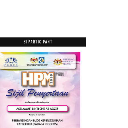
S...
Menu Sabtu : Nasi Arab, Acar Buah
Hasil Kekreatifan PutriButterfly Memotong
Rambutnya
Rentetan anak dan pendidikan....
Anak-anak dan pendidikan...
SI PARTICIPANT
Geramku pada mereka.....
Selamat Hari Rabu
Tak jadi warna warni jadi yang kuning jer.... menu...
Gelagat Pelajar vs Menu Ku
Allhamdulillah... rezeki dari nuffnang
Cermin awak boleh buat saya syukur tak?
Ahmad Dhurrah vs Solat Sunat Dhuha
FFPVM 9 di Uitm dan masa lampau....
Gigiku, Ofisku, Babyku...
Mei
(2)
►
April
(1)
►