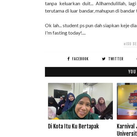
tanpa keluarkan duit... Allhamdulillah, l
terutama di luar bandar, mahupun di bandar 
Ok lah... student ps pun dah siapkan keje dia.
I'm fasting today!....
#ISU S
FACEBOOK
TWITTER
YOU
Di Kota Itu Ku Bertapak
Karnival
Universi