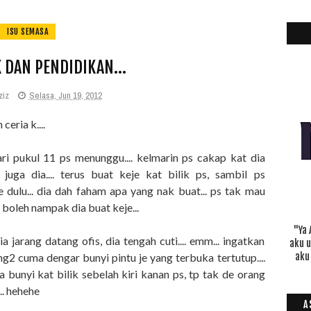
ISU SEMASA
 DAN PENDIDIKAN...
ziz
Selasa, Jun 19, 2012
eria k....
dari pukul 11 ps menunggu.... kelmarin ps cakap kat dia
 juga dia.... terus buat keje kat bilik ps, sambil ps
je dulu... dia dah faham apa yang nak buat... ps tak mau
ps boleh nampak dia buat keje...
"Ya 
ia jarang datang ofis, dia tengah cuti.... emm... ingatkan
aku 
ng2 cuma dengar bunyi pintu je yang terbuka tertutup....
aku
bunyi kat bilik sebelah kiri kanan ps, tp tak de orang
... hehehe
A