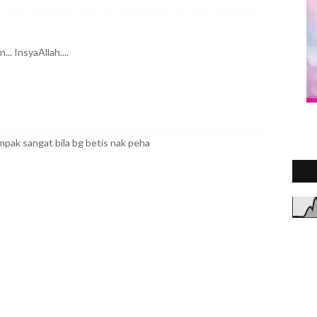
.. InsyaAllah....
2
►
pak sangat bila bg betis nak peha