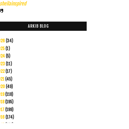
heilainspired
ARKIB BLOG
026
(34)
025
(1)
024
(5)
023
(11)
022
(17)
021
(45)
020
(49)
019
(118)
018
(195)
017
(199)
016
(174)
015
(199)