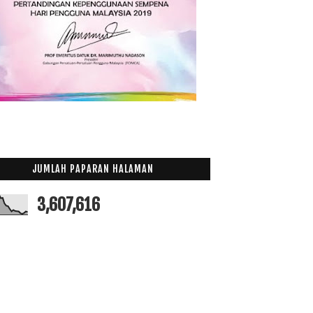
Mac
(6)
►
Februari
(14)
►
Januari
(19)
►
011
(63)
JUMLAH PAPARAN HALAMAN
3,607,616