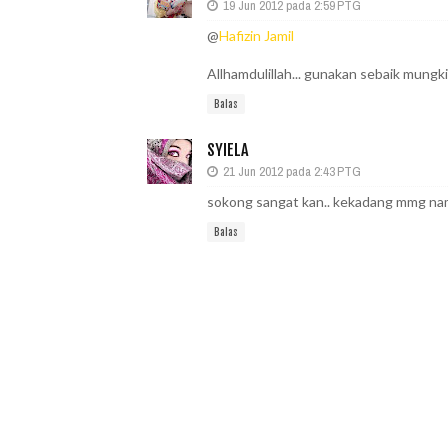
19 Jun 2012 pada 2:59 PTG
@
Hafizin Jamil
Allhamdulillah... gunakan sebaik mungkin.
Balas
SYIELA
21 Jun 2012 pada 2:43 PTG
sokong sangat kan.. kekadang mmg nam
Balas