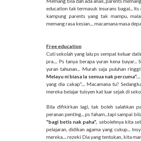
Memang bila dah ada anak, parents memang 
education tak termasuk insurans bagai... its 
kampung parents yang tak mampu, malah
memang rasa kesian.... macamana masa depa
Free education
Cuti sekolah yang lalu ps sempat keluar da
pra.... Ps tanya berapa yuran kena bayar...
yuran tahunan... Murah saja puluhan ringgi
Melayu ni biasa la semua nak percuma".
.
yang dia cakap".... Macamana tu? Sedang
mereka belajar tuisyen kat luar sejak di sekol
Bila difikirkan lagi, tak boleh salahkan
peranan penting... ps faham...tapi sampai bil
"bagi betis nak paha",
sebolehnya kita seb
pelajaran, didikan agama yang cukup... In
mereka.... rezeki Dia yang tentukan, kita m