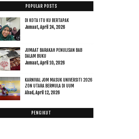
014
(47)
POPULAR POSTS
013
(53)
012
(100)
DI KOTA ITU KU BERTAPAK
Disember
(1)
Jumaat, April 24, 2026
►
November
(7)
►
Oktober
(3)
►
JUMAAT BARAKAH PENULISAN BAB
September
(15)
►
DALAM BUKU
Ogos
(5)
►
Jumaat, April 10, 2026
Julai
(7)
►
Jun
(20)
▼
KARNIVAL JOM MASUK UNIVERSITI 2026
Nak masak apa hari ni?
ZON UTARA BERMULA DI UUM
Tegur-menegur di kata busy body! Adakah anda
Ahad, April 12, 2026
setuju?
P1WMax : Jangan duk kempen kat aku!
PENGIKUT
Kerana mu jua
Putributterfly vs tilam
Persiapan Baby #1
Calls for the recruitment of new students intake