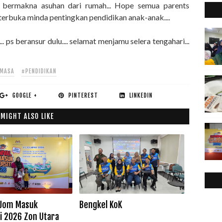
agi bermakna asuhan dari rumah... Hope semua parents
2
►
terbuka minda pentingkan pendidikan anak-anak....
2
►
2
▼
.. ps beransur dulu.... selamat menjamu selera tengahari...
EMASA
#PENDIDIKAN
GOOGLE +
PINTEREST
LINKEDIN
 MIGHT ALSO LIKE
 Jom Masuk
Bengkel KoK
ti 2026 Zon Utara