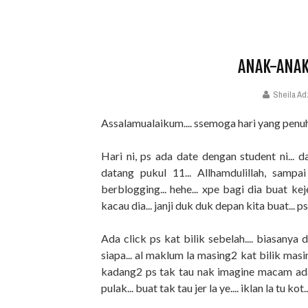
ANAK-ANAK
Sheila Ad
Assalamualaikum.... ssemoga hari yang penuh c
Hari ni, ps ada date dengan student ni... 
datang pukul 11... Allhamdulillah, sampai
berblogging... hehe... xpe bagi dia buat ke
kacau dia... janji duk duk depan kita buat... 
Ada click ps kat bilik sebelah.... biasanya d
siapa... al maklum la masing2 kat bilik masi
kadang2 ps tak tau nak imagine macam ada 
pulak... buat tak tau jer la ye.... iklan la tu kot.