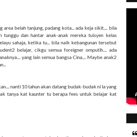
area belah tanjung, padang kota... ada keja sikit.... bila
h tunggu dan hantar anak-anak mereka tuisyen kelas
layu sahaja, ketika tu... bila naik kebangunan tersebut
dent2 belajar, cikgu semua foreigner omputih.... ada
naknya.... yang lain semua bangsa Cina.... Maybe anak2
...
kan.... nanti 10 tahun akan datang budak-budak ni la yang
nak tanya kat kaunter tu berapa fees untuk belajar kat