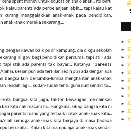
kena spent money untuk education anak-anak... itu baru
@s
ok kalau parents ada perbelanjaan lebih.... tapi kalau kat
 kurang menggalakkan anak-anak pada pendidikan,
n anak-anak mereka sekarang....
2
►
2
►
ting dengan kawan baik ps dr kampung, dia cikgu sekolah
 Sekarang ni gov bagi pendidikan percuma, tapi still ada
2
►
t tapi still ada parents tak bayar.... Katanya
"parents
2
►
.. Alahai, kesian pun ada terkilan sedih pun ada dengar apa
2
►
kan bangsa lain berlumba-lumba menghantar anak-anak
2
►
ah rendah lagi.... sudah-sudah tentu guna duit sendiri tu...
2
►
2
►
 parents bangsa kita juga, faktor kewangan memainkan
2
►
a kan kita nak macam ni.... kangkala, sikap bangsa kita ni
2
►
agai parents mahu yang terbaik untuk anak-anak kita...
2
►
syaAllah semoga anak-anak kita berjaya di masa hadapa
2
ampu berusaha... Kalau kita mampu ajar anak-anak sendiri
►