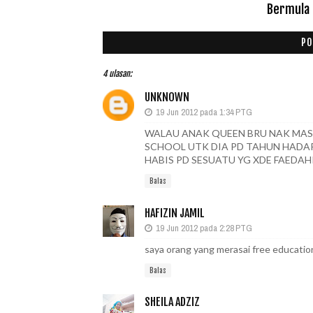
Bermula 
PO
4 ulasan:
UNKNOWN
19 Jun 2012 pada 1:34 PTG
WALAU ANAK QUEEN BRU NAK MASU
SCHOOL UTK DIA PD TAHUN HADAPA
HABIS PD SESUATU YG XDE FAEDAH
Balas
HAFIZIN JAMIL
19 Jun 2012 pada 2:28 PTG
saya orang yang merasai free education 
Balas
SHEILA ADZIZ