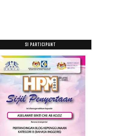
September
(9)
►
Ogos
(3)
►
Julai
(5)
►
Jun
(3)
►
Mei
(1)
►
SI PARTICIPANT
April
(10)
►
Mac
(16)
►
Februari
(29)
►
Januari
(52)
►
015
(199)
014
(47)
013
(53)
012
(100)
011
(63)