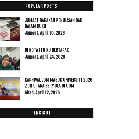
Allahuakhbar... Rezeki Allah Ya Razzaq
POPULAR POSTS
Subhanallah Dah Lama Tak Dengar Lagu Ni
Minyak Angin dan Minuman Instan Dari Indon,
JUMAAT BARAKAH PENULISAN BAB
Turnit...
DALAM BUKU
Contact Me
Jumaat, April 10, 2026
Bila Ular Menjadi Permainan Anak-anak
Family Day 2016 Ofis Ku Menghilangkan Bosan Anak-
DI KOTA ITU KU BERTAPAK
anak
Jumaat, April 24, 2026
Gulai Ikan Asam Masam Nyok-nyok
Sudah 4 Tahun Berlalu
Hujan
KARNIVAL JOM MASUK UNIVERSITI 2026
Bantuan Khas 2017
ZON UTARA BERMULA DI UUM
Ahad, April 12, 2026
Warna Warni Pertabalan Yang Dipertuan Agong ke 15
...
Nikmatnya Ujian Itu
PENGIKUT
Jawatan Kosong di Kementerian Pendidikan Tinggi
Ma...
November
(22)
►
Oktober
(11)
►