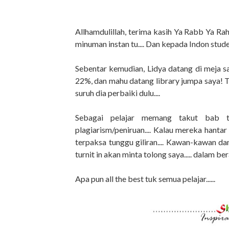
Allhamdulillah, terima kasih Ya Rabb Ya Ra
minuman instan tu.... Dan kepada Indon student L
Sebentar kemudian, Lidya datang di meja say
22%, dan mahu datang library jumpa saya! The
suruh dia perbaiki dulu....
Sebagai pelajar memang takut bab tur
plagiarism/peniruan.... Kalau mereka hantar
terpaksa tunggu giliran.... Kawan-kawan da
turnit in akan minta tolong saya..... dalam be
Apa pun all the best tuk semua pelajar......