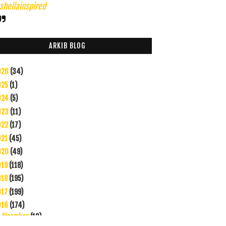
heilainspired
ARKIB BLOG
026
(34)
025
(1)
024
(5)
023
(11)
022
(17)
021
(45)
020
(49)
019
(118)
018
(195)
017
(199)
016
(174)
Disember
(13)
▼