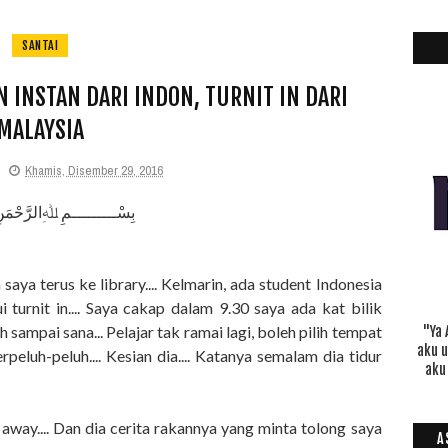
SANTAI
INSTAN DARI INDON, TURNIT IN DARI
MALAYSIA
Khamis, Disember 29, 2016
بِسْـــــــــمِ ﷲِالرَّحْمَن
ya terus ke library.... Kelmarin, ada student Indonesia
turnit in.... Saya cakap dalam 9.30 saya ada kat bilik
ah sampai sana... Pelajar tak ramai lagi, boleh pilih tempat
"Ya 
aku 
erpeluh-peluh.... Kesian dia.... Katanya semalam dia tidur
aku
.
 away.... Dan dia cerita rakannya yang minta tolong saya
A