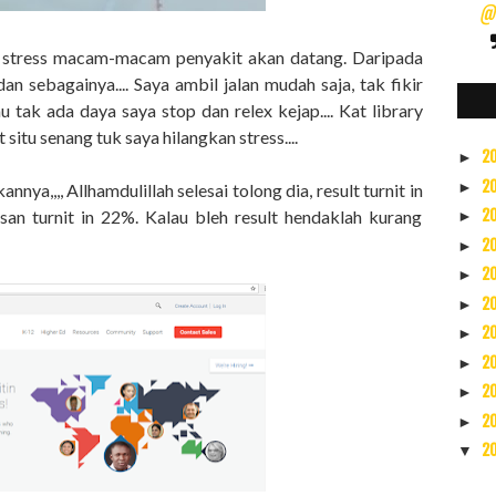
@s
dah stress macam-macam penyakit akan datang. Daripada
an sebagainya.... Saya ambil jalan mudah saja, tak fikir
u tak ada daya saya stop dan relex kejap.... Kat library
 situ senang tuk saya hilangkan stress....
2
►
2
►
ya,,,, Allhamdulillah selesai tolong dia, result turnit in
usan turnit in 22%. Kalau bleh result hendaklah kurang
2
►
2
►
2
►
2
►
2
►
2
►
2
►
2
►
2
▼