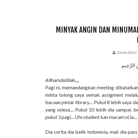
MINYAK ANGIN DAN MINUMAN 
Sheila Adziz
ِ الرَّحِيم
Allhamdulillah,,,,
Pagi ni, memandangkan meeting dibatalkan sa
minta tolong saya semak assigment melalui 
bacaan pintar library.... Pukul 8 lebih saya d
yang selesa.... Pukul 10 lebih dia sampai, b
pukul 3 pagi... Life student kan macam ni la...
Dia cerita dia balik Indonesia, mak dia pass