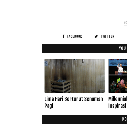
#
FACEBOOK
TWITTER
YOU
Lima Hari Berturut Senaman
Millenni
Pagi
Inspiras
PO