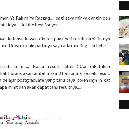
hman Ya Rahim Ya Razzaq..... bagi saya minyak angin dan
idya..... All the best for you.....
a, katanya kawan dia tak puas hati result turnit in nya
n Lidya explain padanya saya ada meeting.... hehehe.....
nit in ni..... Kalau result lebih 20% dikatakan
 kat library, akan ambil masa 3 hari untuk semak result,
n pelajar postgraduate yang tahu saya boleh sign in kat
rapa minit dah akan dapat tahu resultnya....