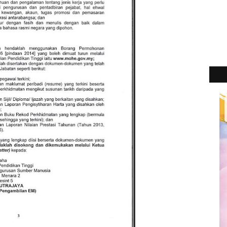
2
►
2
►
2
►
2
►
2
►