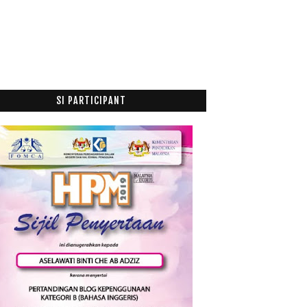
September
(9)
►
Ogos
(3)
►
Julai
(5)
►
Jun
(3)
►
Mei
(1)
►
SI PARTICIPANT
April
(10)
►
Mac
(16)
►
Februari
(29)
►
Januari
(52)
►
015
(199)
014
(47)
013
(53)
012
(100)
011
(63)