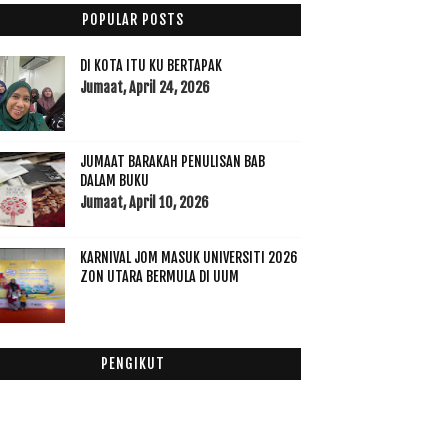
Allahuakhbar... Rezeki Allah Ya Razzaq
POPULAR POSTS
Subhanallah Dah Lama Tak Dengar Lagu Ni
Minyak Angin dan Minuman Instan Dari Indon,
DI KOTA ITU KU BERTAPAK
Turnit...
Jumaat, April 24, 2026
Contact Me
Bila Ular Menjadi Permainan Anak-anak
Family Day 2016 Ofis Ku Menghilangkan Bosan Anak-
JUMAAT BARAKAH PENULISAN BAB
anak
DALAM BUKU
Gulai Ikan Asam Masam Nyok-nyok
Jumaat, April 10, 2026
Sudah 4 Tahun Berlalu
Hujan
KARNIVAL JOM MASUK UNIVERSITI 2026
Bantuan Khas 2017
ZON UTARA BERMULA DI UUM
Warna Warni Pertabalan Yang Dipertuan Agong ke 15
...
Nikmatnya Ujian Itu
PENGIKUT
Jawatan Kosong di Kementerian Pendidikan Tinggi
Ma...
November
(22)
►
Oktober
(11)
►