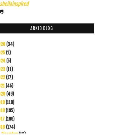
heilainspired
ARKIB BLOG
026
(34)
025
(1)
024
(5)
023
(11)
022
(17)
021
(45)
020
(49)
019
(118)
018
(195)
017
(199)
016
(174)
Disember
(13)
▼