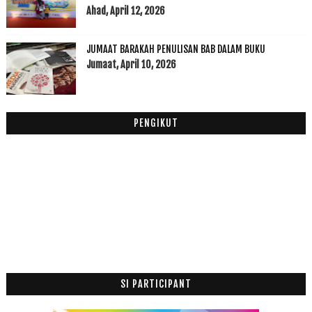
Sudah 4 Tahun Berlalu
Ahad, April 12, 2026
Hujan
Bantuan Khas 2017
JUMAAT BARAKAH PENULISAN BAB DALAM BUKU
Warna Warni Pertabalan Yang Dipertuan Agong ke 15 ...
Jumaat, April 10, 2026
Nikmatnya Ujian Itu
Jawatan Kosong di Kementerian Pendidikan Tinggi Ma...
November
(22)
►
PENGIKUT
Oktober
(11)
►
September
(9)
►
Ogos
(3)
►
Julai
(5)
►
Jun
(3)
►
Mei
(1)
►
April
(10)
►
Mac
(16)
►
Februari
(29)
SI PARTICIPANT
►
Januari
(52)
►