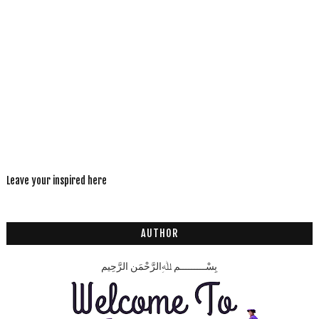
Leave your inspired here
AUTHOR
بِسْـــــــــمِ ﷲِالرَّحْمَنِ الرَّحِيم