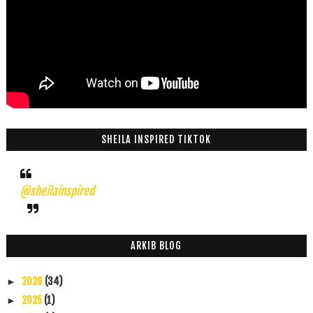
SHEILA INSPIRED TIKTOK
@sheilainspired
ARKIB BLOG
2026
(34)
►
2025
(1)
►