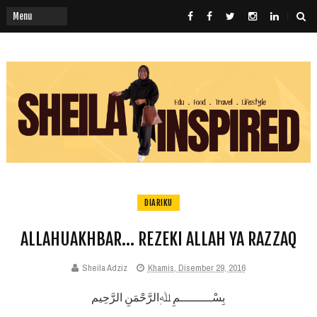
DIARIKU
ALLAHUAKHBAR... REZEKI ALLAH YA RAZZAQ
Sheila Adziz
Khamis, Disember 29, 2016
بِسْـــــــــمِ ﷲِالرَّحْمَنِ الرَّحِيم