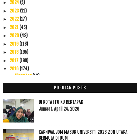
2024
(5)
►
2023
(11)
►
2022
(17)
►
2021
(45)
►
2020
(49)
►
2019
(118)
►
2018
(195)
►
2017
(199)
►
2016
(174)
▼
Disember
(13)
▼
Allahuakhbar... Rezeki Allah Ya Razzaq
POPULAR POSTS
Subhanallah Dah Lama Tak Dengar Lagu Ni
Minyak Angin dan Minuman Instan Dari Indon, Turnit...
DI KOTA ITU KU BERTAPAK
Contact Me
Jumaat, April 24, 2026
Bila Ular Menjadi Permainan Anak-anak
Family Day 2016 Ofis Ku Menghilangkan Bosan Anak-anak
KARNIVAL JOM MASUK UNIVERSITI 2026 ZON UTARA
Gulai Ikan Asam Masam Nyok-nyok
BERMULA DI UUM