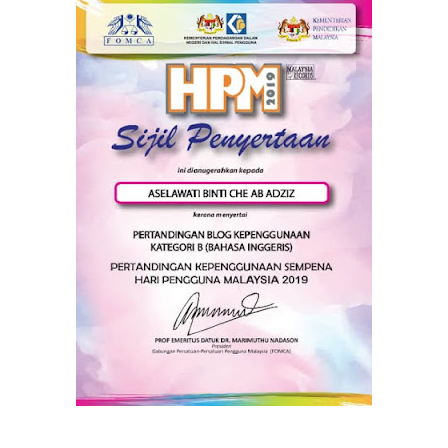
2015
(199)
►
2014
(47)
►
2013
(53)
►
2012
(100)
►
2011
(63)
►