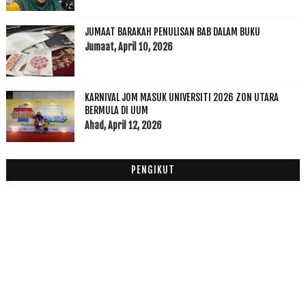
2017
(199)
►
2016
(174)
►
JUMAAT BARAKAH PENULISAN BAB DALAM BUKU
2015
(199)
►
Jumaat, April 10, 2026
2014
(47)
►
2013
(53)
►
2012
(100)
KARNIVAL JOM MASUK UNIVERSITI 2026 ZON UTARA
►
BERMULA DI UUM
2011
(63)
►
Ahad, April 12, 2026
PENGIKUT