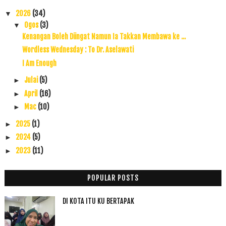
2026
(34)
▼
Ogos
(3)
▼
Kenangan Boleh Diingat Namun Ia Takkan Membawa ke ...
Wordless Wednesday : To Dr. Aselawati
I Am Enough
Julai
(5)
►
April
(16)
►
Mac
(10)
►
2025
(1)
►
2024
(5)
►
2023
(11)
►
2022
(17)
►
2021
(45)
►
POPULAR POSTS
2020
(49)
►
DI KOTA ITU KU BERTAPAK
2019
(118)
►
2018
(195)
►