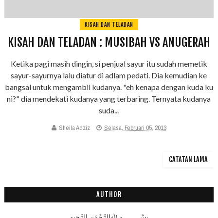
KISAH DAN TELADAN
KISAH DAN TELADAN : MUSIBAH VS ANUGERAH
Ketika pagi masih dingin, si penjual sayur itu sudah memetik
sayur-sayurnya lalu diatur di adlam pedati. Dia kemudian ke
bangsal untuk mengambil kudanya. "eh kenapa dengan kuda ku
ni?" dia mendekati kudanya yang terbaring. Ternyata kudanya
suda...
Sheila Adziz
Selasa, Februari 05, 2013
CATATAN LAMA
AUTHOR
بِسْـــــــــمِ ﷲِالرَّحْمَنِ الرَّحِيم