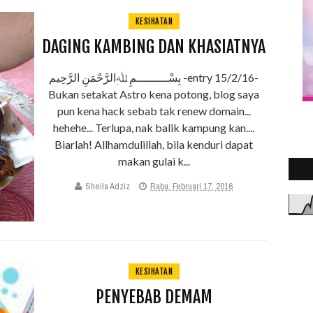
KESIHATAN
DAGING KAMBING DAN KHASIATNYA
بِسْـــــــــمِ ﷲِالرَّحْمَنِ الرَّحِيم -entry 15/2/16-
Bukan setakat Astro kena potong, blog saya
pun kena hack sebab tak renew domain...
hehehe... Terlupa, nak balik kampung kan....
Biarlah! Allhamdulillah, bila kenduri dapat
makan gulai k...
Sheila Adziz
Rabu, Februari 17, 2016
KESIHATAN
PENYEBAB DEMAM