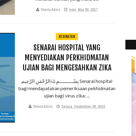
Sheila Adziz
Isnin, Mac 06, 2017
KESIHATAN
SENARAI HOSPITAL YANG
MENYEDIAKAN PERKHIDMATAN
UJIAN BAGI MENGESAHKAN ZIKA
بِسْـــــــــمِ ﷲِالرَّحْمَنِ الرَّحِيم Senarai hospital
bagi mendapatakan pemeriksaan pekhidmatan
ujian bagi virus zika: ...
Sheila Adziz
Selasa, September 06, 2016