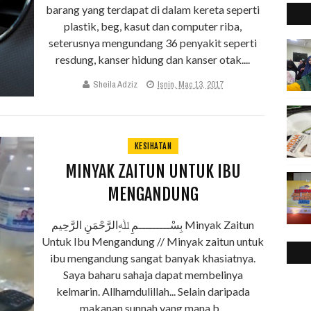
barang yang terdapat di dalam kereta seperti
2
►
plastik, beg, kasut dan computer riba,
2
►
seterusnya mengundang 36 penyakit seperti
2
►
resdung, kanser hidung dan kanser otak....
2
►
Sheila Adziz
Isnin, Mac 13, 2017
2
►
2
►
2
►
2
►
KESIHATAN
2
►
MINYAK ZAITUN UNTUK IBU
2
►
MENGANDUNG
بِسْـــــــــمِ ﷲِالرَّحْمَنِ الرَّحِيم Minyak Zaitun
Untuk Ibu Mengandung // Minyak zaitun untuk
ibu mengandung sangat banyak khasiatnya.
Saya baharu sahaja dapat membelinya
kelmarin. Allhamdulillah... Selain daripada
makanan sunnah yang mana b...