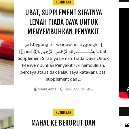
KESIHATAN
UBAT, SUPPLEMENT SIFATNYA
LEMAH TIADA DAYA UNTUK
MENYEMBUHKAN PENYAKIT
(adsbygoogle = window.adsbygoogle ||
[]).push({}); بِسْـــــــــمِ ﷲِالرَّحْمَنِ الرَّحِيم Ubat,
Supplement Sifatnya Lemah Tiada Daya Untuk
Menyembuhkan Penyakit / Allhamdulillah,
percaya atau tidak kalau saya katakan ubat,
supplement dan ...
Sheila Adziz
Rabu, April 24, 2019
KESIHATAN
MAHAL KE BERURUT DAN