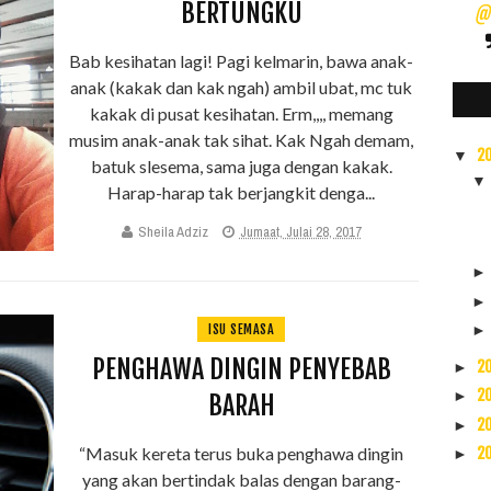
BERTUNGKU
@s
Bab kesihatan lagi! Pagi kelmarin, bawa anak-
anak (kakak dan kak ngah) ambil ubat, mc tuk
kakak di pusat kesihatan. Erm,,,, memang
musim anak-anak tak sihat. Kak Ngah demam,
2
▼
batuk slesema, sama juga dengan kakak.
Harap-harap tak berjangkit denga...
Sheila Adziz
Jumaat, Julai 28, 2017
ISU SEMASA
PENGHAWA DINGIN PENYEBAB
2
►
2
►
BARAH
2
►
“Masuk kereta terus buka penghawa dingin
2
►
yang akan bertindak balas dengan barang-
2
►