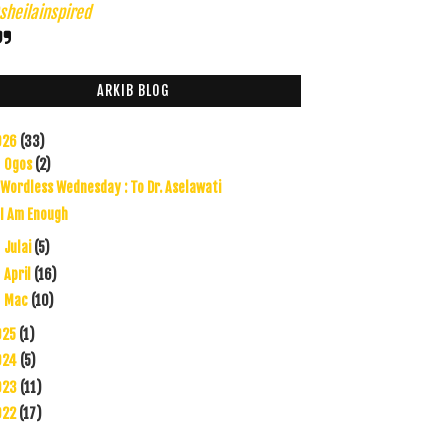
heilainspired
ARKIB BLOG
026
(33)
Ogos
(2)
▼
Wordless Wednesday : To Dr. Aselawati
I Am Enough
Julai
(5)
►
April
(16)
►
Mac
(10)
►
025
(1)
024
(5)
023
(11)
022
(17)
021
(45)