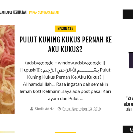
GAN LABEL
KESIHATAN
.
PAPAR SEMUA CATATAN
KESIHATAN
PULUT KUNING KUKUS PERNAH KE
AKU KUKUS?
(adsbygoogle = window.adsbygoogle ||
[]).push({}); بِسْـــــــــمِ ﷲِالرَّحْمَنِ الرَّحِيم Pulut
Kuning Kukus Pernah Ke Aku Kukus? |
Allhamdulillah.... Rasa ingatan dah semakin
lemah kot! Kelmarin, saya ada post pasal Kari
ayam dan Pulut ...
"Ya 
aku 
Sheila Adziz
Rabu, November 13, 2019
aku
A