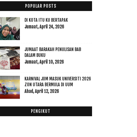
020
(49)
POPULAR POSTS
019
(118)
DI KOTA ITU KU BERTAPAK
018
(195)
Jumaat, April 24, 2026
017
(199)
016
(174)
015
(199)
JUMAAT BARAKAH PENULISAN BAB
014
(47)
DALAM BUKU
Jumaat, April 10, 2026
013
(53)
012
(100)
011
(63)
KARNIVAL JOM MASUK UNIVERSITI 2026
ZON UTARA BERMULA DI UUM
Ahad, April 12, 2026
PENGIKUT