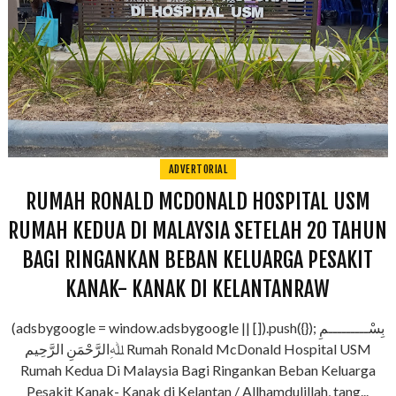
ADVERTORIAL
RUMAH RONALD MCDONALD HOSPITAL USM
RUMAH KEDUA DI MALAYSIA SETELAH 20 TAHUN
BAGI RINGANKAN BEBAN KELUARGA PESAKIT
KANAK- KANAK DI KELANTANRAW
(adsbygoogle = window.adsbygoogle || []).push({}); بِسْـــــــــمِ
ﷲِالرَّحْمَنِ الرَّحِيم Rumah Ronald McDonald Hospital USM
Rumah Kedua Di Malaysia Bagi Ringankan Beban Keluarga
Pesakit Kanak- Kanak di Kelantan / Allhamdulillah, tang...