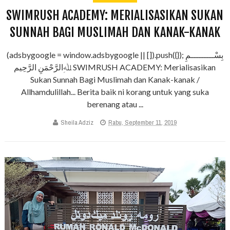
SWIMRUSH ACADEMY: MERIALISASIKAN SUKAN
SUNNAH BAGI MUSLIMAH DAN KANAK-KANAK
(adsbygoogle = window.adsbygoogle || []).push({}); بِسْـــــــــمِ
ﷲِالرَّحْمَنِ الرَّحِيم SWIMRUSH ACADEMY: Merialisasikan
Sukan Sunnah Bagi Muslimah dan Kanak-kanak /
Allhamdulillah... Berita baik ni korang untuk yang suka
berenang atau ...
Sheila Adziz
Rabu, September 11, 2019