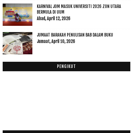
2016
(174)
►
KARNIVAL JOM MASUK UNIVERSITI 2026 ZON UTARA
2015
(199)
►
BERMULA DI UUM
Ahad, April 12, 2026
2014
(47)
►
2013
(53)
►
2012
(100)
JUMAAT BARAKAH PENULISAN BAB DALAM BUKU
►
Jumaat, April 10, 2026
2011
(63)
►
PENGIKUT