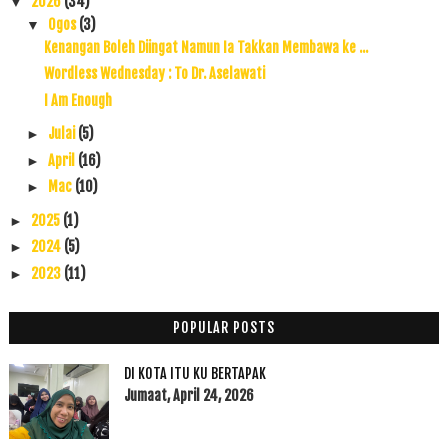
2026
(34)
▼
Ogos
(3)
▼
Kenangan Boleh Diingat Namun Ia Takkan Membawa ke ...
Wordless Wednesday : To Dr. Aselawati
I Am Enough
Julai
(5)
►
April
(16)
►
Mac
(10)
►
2025
(1)
►
2024
(5)
►
2023
(11)
►
2022
(17)
►
2021
(45)
►
POPULAR POSTS
2020
(49)
►
DI KOTA ITU KU BERTAPAK
2019
(118)
►
Jumaat, April 24, 2026
2018
(195)
►
2017
(199)
►