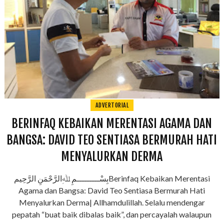
ADVERTORIAL
BERINFAQ KEBAIKAN MERENTASI AGAMA DAN
BANGSA: DAVID TEO SENTIASA BERMURAH HATI
MENYALURKAN DERMA
بِسْـــــــــمِ ﷲِالرَّحْمَنِ الرَّحِيمBerinfaq Kebaikan Merentasi
Agama dan Bangsa: David Teo Sentiasa Bermurah Hati
Menyalurkan Derma| Allhamdulillah. Selalu mendengar
pepatah “buat baik dibalas baik”, dan percayalah walaupun