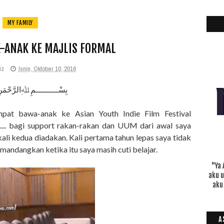
MY FAMILY
-ANAK KE MAJLIS FORMAL
iz
Isnin, Oktober 10, 2016
بِسْـــــــــمِ ﷲِالرَّحْمَن
empat bawa-anak ke Asian Youth Indie Film Festival
. bagi support rakan-rakan dan UUM dari awal saya
ali kedua diadakan. Kali pertama tahun lepas saya tidak
andangkan ketika itu saya masih cuti belajar.
"Ya 
aku 
aku
A