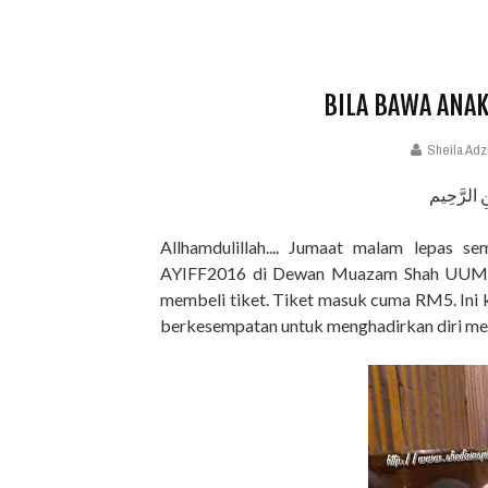
BILA BAWA ANAK
Sheila Adz
ِ الرَّحِيم
Allhamdulillah.... Jumaat malam lepas s
AYIFF2016 di Dewan Muazam Shah UUM...
membeli tiket. Tiket masuk cuma RM5. Ini k
berkesempatan untuk menghadirkan diri mem