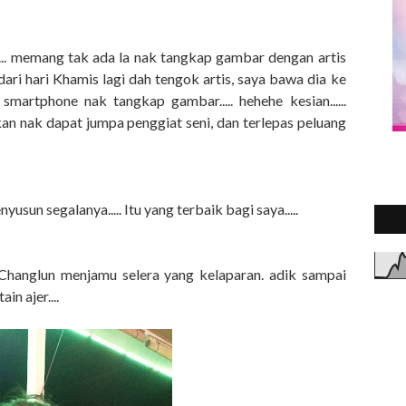
..... memang tak ada la nak tangkap gambar dengan artis
dari hari Khamis lagi dah tengok artis, saya bawa dia ke
 smartphone nak tangkap gambar..... hehehe kesian......
n nak dapat jumpa penggiat seni, dan terlepas peluang
usun segalanya..... Itu yang terbaik bagi saya.....
i Changlun menjamu selera yang kelaparan. adik sampai
n ajer....