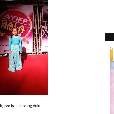
2
►
2
►
2
►
2
►
2
►
, jom kakak psing dulu....