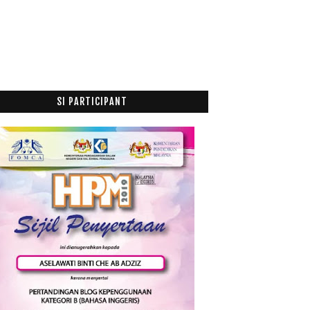
Mei
(1)
►
April
(10)
►
Mac
(16)
►
Februari
(29)
►
Januari
(52)
►
SI PARTICIPANT
015
(199)
014
(47)
013
(53)
012
(100)
011
(63)