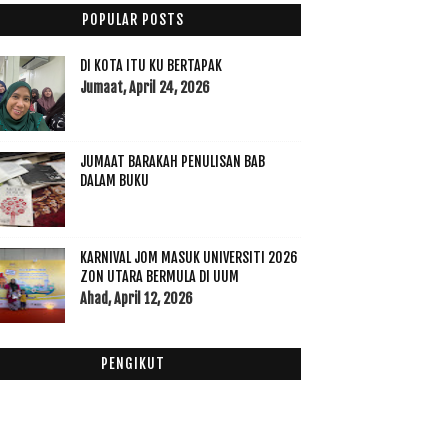
November
(22)
►
POPULAR POSTS
Oktober
(11)
▼
Apa Matlamat Kita
DI KOTA ITU KU BERTAPAK
Apa Masalah Tak Boleh Follow Group?
Jumaat, April 24, 2026
Kenapa Buat Baik Tidak DiBalas Baik?
Berapa Harga Untuk House Cleaning Sehari?
JUMAAT BARAKAH PENULISAN BAB
Hari Sukan Negara 2016
DALAM BUKU
Bila Bawa Anak-anak ke Majlis Formal
PEMENANG AYIFF2016
Syukur Itu Nikmat
KARNIVAL JOM MASUK UNIVERSITI 2026
Musim Demam
ZON UTARA BERMULA DI UUM
Dah Setahun Lebih Tanpa Smartphone
Ahad, April 12, 2026
AYIFF 2016 PLATFORM IKTIRAF PENGGIAT SENI INDIE
September
(9)
►
PENGIKUT
Ogos
(3)
►
Julai
(5)
►
Jun
(3)
►