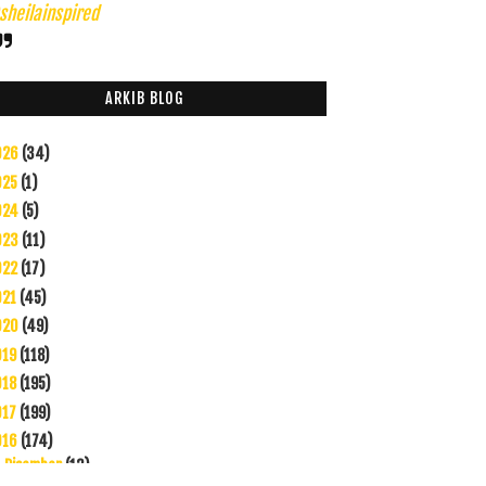
heilainspired
ARKIB BLOG
026
(34)
025
(1)
024
(5)
023
(11)
022
(17)
021
(45)
020
(49)
019
(118)
018
(195)
017
(199)
016
(174)
Disember
(13)
►