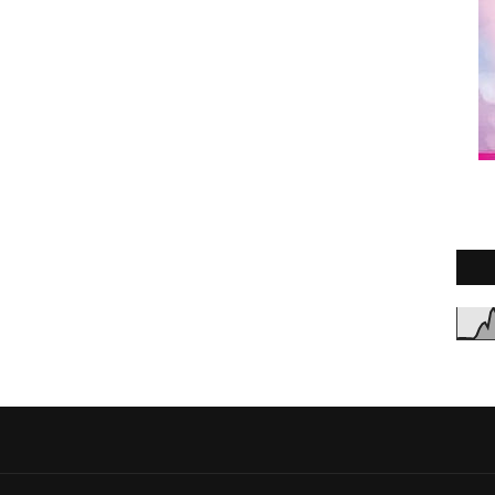
2
►
2
►