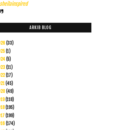
heilainspired
ARKIB BLOG
026
(33)
025
(1)
024
(5)
023
(11)
022
(17)
021
(45)
020
(49)
019
(118)
018
(195)
017
(199)
016
(174)
015
(199)