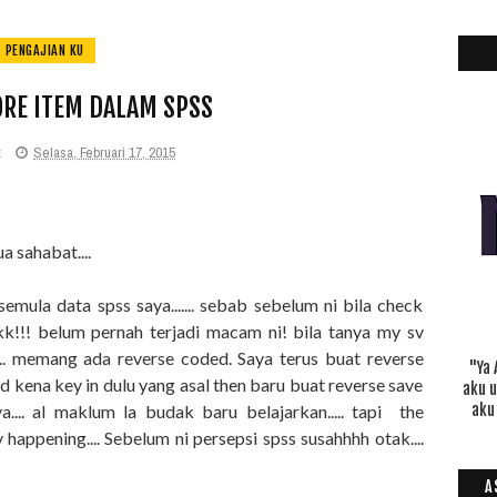
PENGAJIAN KU
ORE ITEM DALAM SPSS
z
Selasa, Februari 17, 2015
 sahabat....
 semula data spss saya....... sebab sebelum ni bila check
akkkk!!! belum pernah terjadi macam ni! bila tanya my sv
c.... memang ada reverse coded. Saya terus buat reverse
"Ya 
end kena key in dulu yang asal then baru buat reverse save
aku 
ya.... al maklum la budak baru belajarkan..... tapi the
aku
ey happening.... Sebelum ni persepsi spss susahhhh otak....
A