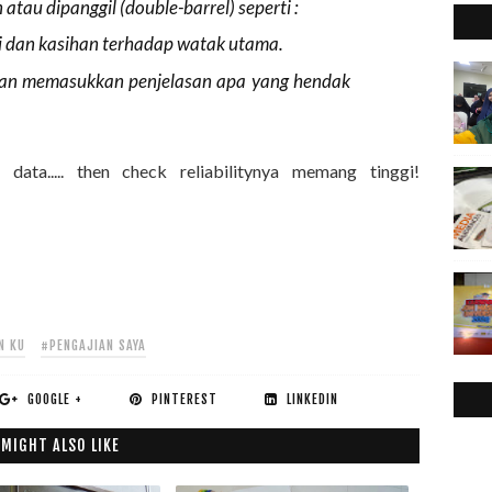
tau dipanggil (double-barrel) seperti :
 dan kasihan terhadap watak utama.
gan memasukkan penjelasan apa yang hendak
data..... then check reliabilitynya memang tinggi!
N KU
#PENGAJIAN SAYA
GOOGLE +
PINTEREST
LINKEDIN
 MIGHT ALSO LIKE