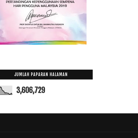
012
(100)
011
(63)
JUMLAH PAPARAN HALAMAN
3,606,729