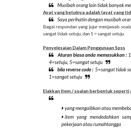
Musibah orang lain tidak banyak men
Ayat yang betulnya adalah (ayat yang tid
Saya perihatin dengan musibah orang 
Bagai respondan yang jujur menjawab soal
sangat tidak setuju, dan 5 = sangat setuju
Penyelesaian Dalam Penggunaan Spss
Aturan biasa anda memasukkan :
1
4=setuju, 5=sangat setuju
bila reverse code :
5=sangat tidak set
1=sangat setuju
Elakkan Item / soalan berbentuk seperti 
yang mengaibkan atau membeb
item yang mendedahkan samp
pekerjaan atau rumahtangga