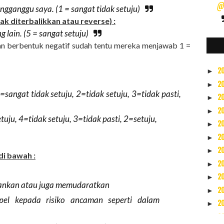
@s
gganggu saya. (1 = sangat tidak setuju)
ak diterbalikkan atau reverse) :
lain. (5 = sangat setuju)
an berbentuk negatif sudah tentu mereka menjawab 1 =
2
►
2
►
=sangat tidak setuju, 2=tidak setuju, 3=tidak pasti,
2
►
2
►
uju, 4=tidak setuju, 3=tidak pasti, 2=setuju,
2
►
2
►
2
►
di bawah :
2
►
2
►
ankan atau juga memudaratkan
2
►
el kepada risiko ancaman seperti dalam
2
►
2
▼