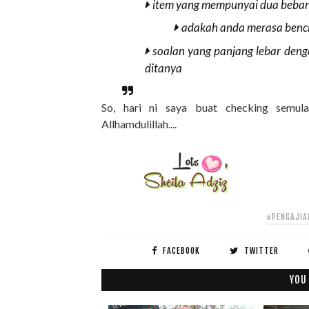
item yang mempunyai dua beban a
adakah anda merasa benci
soalan yang panjang lebar den
ditanya
So, hari ni saya buat checking semula 
Allhamdulillah....
#PENGAJIA
FACEBOOK
TWITTER
YOU