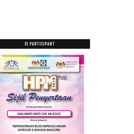
Jumpa Abby Abady Kat KB Mall
MH370 dibawa ke Antartika?
Hulur tangan alunkan doa ringankan beban
Penceritaan Dalam Filem vs Penceritaan Dalam Al-
Quran
Reverse Score Item Dalam SPSS
SI PARTICIPANT
Spss Aku Harus Mencintai
Cabaran PhD
Perginya seorang murabbi
Down down and down.....
Biodata Hero Teman Lelaki Upahan
Nira Nipah Kuala Sanglang
MH370: 'Fahamilah rakyat Malaysia akan apa yang
MA...
Januari
(6)
►
014
(47)
013
(53)