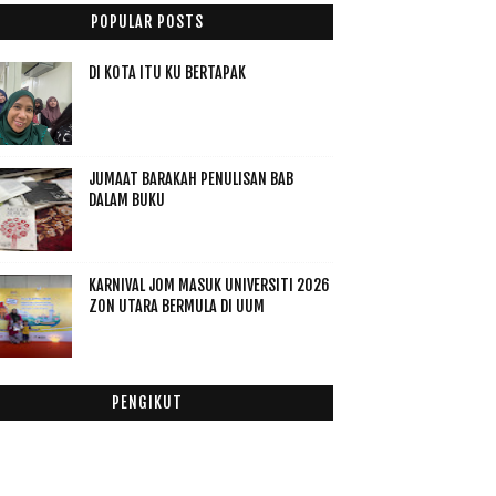
Disember
(60)
►
POPULAR POSTS
November
(49)
►
Oktober
(14)
►
DI KOTA ITU KU BERTAPAK
September
(6)
►
Ogos
(6)
►
Julai
(5)
►
JUMAAT BARAKAH PENULISAN BAB
Jun
(12)
►
DALAM BUKU
Mei
(12)
►
April
(7)
►
Mac
(4)
►
KARNIVAL JOM MASUK UNIVERSITI 2026
Februari
(18)
▼
ZON UTARA BERMULA DI UUM
Mat Sentol Masihkah Ada Yang Ingat
Me
Produk Kesihatan : Pure-Q Active Untuk Kecergasan
PENGIKUT
...
Karnival Pendidikan Tinggi Negara 2015 Zon 2, Pula...
Gelagat Anak
Tingkatkan Stamina Ibu Bekerja