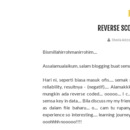
REVERSE SC
Sheila Adzi
Bismillahirrohmanirrohim....
Assalamualaikum, salam blogging buat semua
Hari ni, seperti biasa masuk ofis..... semak
reliability, resultnya - (negatif)..... Alam
mungkin ada reverse coded.... ooooo.... I 
semsa key in data.... Bila discuss my my fri
as dalam file baharu.... o.... cam tu rupan
experience so interesting..... learning journ
ooohhhh nooooo!!!!