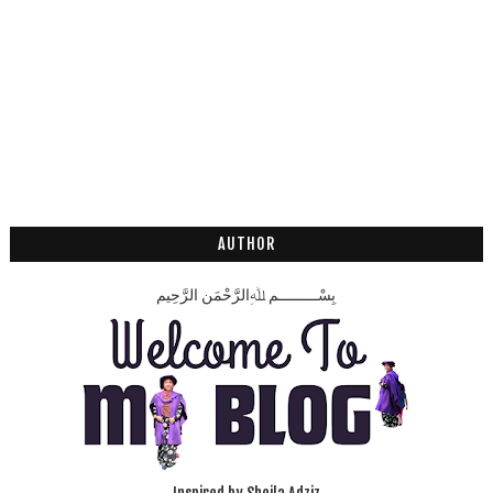
AUTHOR
بِسْـــــــــمِ ﷲِالرَّحْمَنِ الرَّحِيم