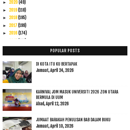
2020
(49)
►
2019
(118)
►
2018
(195)
►
2017
(199)
►
2016
(174)
►
2015
(199)
►
2014
(47)
▼
POPULAR POSTS
November
(7)
►
Oktober
(5)
►
DI KOTA ITU KU BERTAPAK
September
(4)
Jumaat, April 24, 2026
▼
Madu ku
JaLan-jalan: Muzium Padi Kedah
KARNIVAL JOM MASUK UNIVERSITI 2026 ZON UTARA
Kenduri Kesyukuran Penerbit Novel Karya Seni
BERMULA DI UUM
Nasi Gulai Kambing Kodiang
Ahad, April 12, 2026
Ogos
(20)
►
Julai
(5)
►
JUMAAT BARAKAH PENULISAN BAB DALAM BUKU
Jun
(3)
►
Jumaat, April 10, 2026