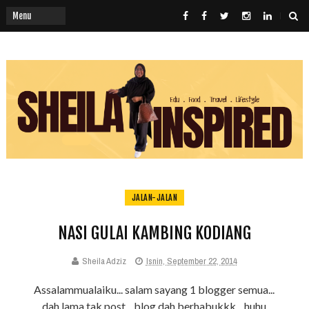
JALAN-JALAN
NASI GULAI KAMBING KODIANG
Sheila Adziz
Isnin, September 22, 2014
Assalammualaiku... salam sayang 1 blogger semua...
dah lama tak post... blog dah berhabukkk... huhu