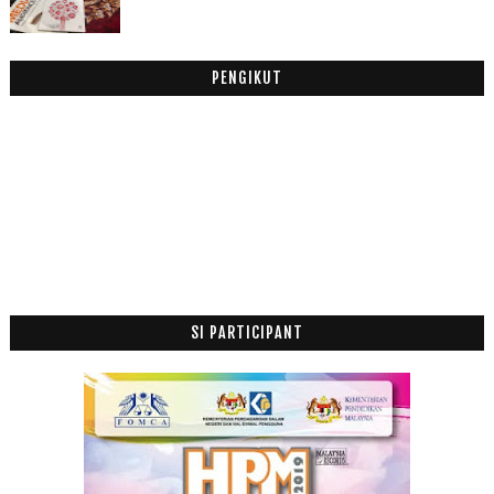
Mei
(2)
►
Februari
(1)
►
2013
(53)
PENGIKUT
►
2012
(100)
►
2011
(63)
►
SI PARTICIPANT