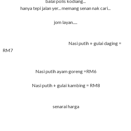
balai polis kodiang...
hanya tepi jalan yer... memang senan nak cari...
jom layan.....
Nasi putih
+ gulai daging =
RM7
Nasi putih ayam goreng =RM6
Nasi putih + gulai kambing = RM8
senarai harga