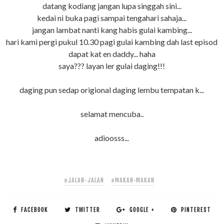
datang kodiang jangan lupa singgah sini...
kedai ni buka pagi sampai tengahari sahaja...
jangan lambat nanti kang habis gulai kambing...
hari kami pergi pukul 10.30 pagi gulai kambing dah last episod
dapat kat en daddy... haha
saya??? layan ler gulai daging!!!
daging pun sedap origional daging lembu tempatan k...
selamat mencuba..
adioosss...
#JALAN-JALAN
#MAKAN-MAKAN
FACEBOOK
TWITTER
GOOGLE +
PINTEREST