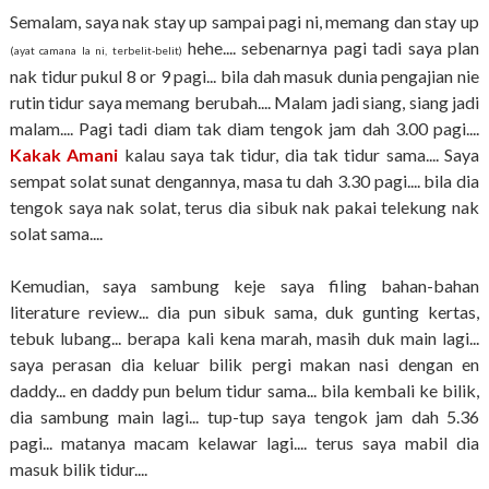
Semalam, saya nak stay up sampai pagi ni, memang dan stay up
hehe.... sebenarnya pagi tadi saya plan
(ayat camana la ni, terbelit-belit)
nak tidur pukul 8 or 9 pagi... bila dah masuk dunia pengajian nie
rutin tidur saya memang berubah.... Malam jadi siang, siang jadi
malam.... Pagi tadi diam tak diam tengok jam dah 3.00 pagi....
Kakak Amani
kalau saya tak tidur, dia tak tidur sama.... Saya
sempat solat sunat dengannya, masa tu dah 3.30 pagi.... bila dia
tengok saya nak solat, terus dia sibuk nak pakai telekung nak
solat sama....
Kemudian, saya sambung keje saya filing bahan-bahan
literature review... dia pun sibuk sama, duk gunting kertas,
tebuk lubang... berapa kali kena marah, masih duk main lagi...
saya perasan dia keluar bilik pergi makan nasi dengan en
daddy... en daddy pun belum tidur sama... bila kembali ke bilik,
dia sambung main lagi... tup-tup saya tengok jam dah 5.36
pagi... matanya macam kelawar lagi.... terus saya mabil dia
masuk bilik tidur....