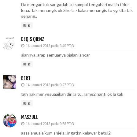
Da mengantuk sangatlah tu sampai tengahari masih tidur
lena. Tak menangis ok Sheila - kalau menangis tu yg kita tak
senang..
Balas
DEQ'S QIENZ
14 Januari 2013 pada 3:49 PTG
siannya..arap semuanya bjalan lancar
Balas
BERT
14 Januari 2013 pada 9:27 PTG
tgh nak menyesuaaikan diri la tu.. lame2 nanti ok la kak
Balas
MASZULL
14 Januari 2013 pada 9:58 PTG
assalamualaikum shiela...ingatkn kelawar betul2