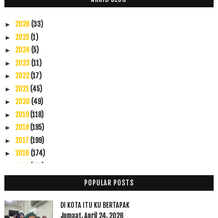
2026
(33)
►
2025
(1)
►
2024
(5)
►
2023
(11)
►
2022
(17)
►
2021
(45)
►
2020
(49)
►
2019
(118)
►
2018
(195)
►
2017
(199)
►
2016
(174)
►
2015
(199)
►
2014
(47)
►
POPULAR POSTS
2013
(53)
▼
Disember
(1)
►
DI KOTA ITU KU BERTAPAK
November
(1)
Jumaat, April 24, 2026
►