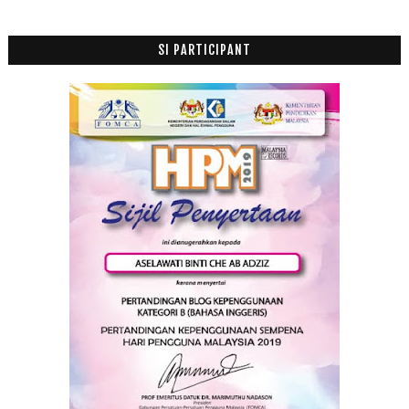
Seharian di Ofis.... puteri saya!
SI PARTICIPANT
2012
(100)
►
2011
(63)
►