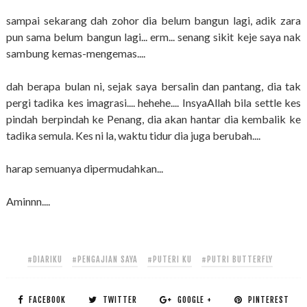
sampai sekarang dah zohor dia belum bangun lagi, adik zara
pun sama belum bangun lagi... erm... senang sikit keje saya nak
sambung kemas-mengemas....
dah berapa bulan ni, sejak saya bersalin dan pantang, dia tak
pergi tadika kes imagrasi.... hehehe.... InsyaAllah bila settle kes
pindah berpindah ke Penang, dia akan hantar dia kembalik ke
tadika semula. Kes ni la, waktu tidur dia juga berubah....
harap semuanya dipermudahkan...
Aminnn....
#DIARIKU
#PENGAJIAN SAYA
#PUTERI KU
#PUTRI BUTTERFLY
FACEBOOK
TWITTER
GOOGLE +
PINTEREST