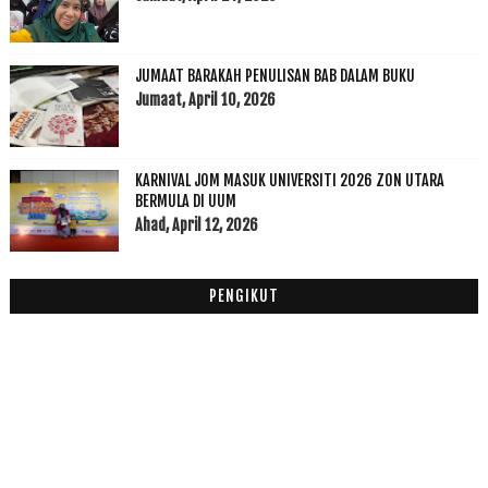
Oktober
(3)
►
September
(9)
►
JUMAAT BARAKAH PENULISAN BAB DALAM BUKU
Julai
(1)
►
Jumaat, April 10, 2026
Jun
(5)
►
Mei
(5)
►
April
(4)
►
KARNIVAL JOM MASUK UNIVERSITI 2026 ZON UTARA
Mac
(5)
►
BERMULA DI UUM
Ahad, April 12, 2026
Februari
(10)
►
Januari
(9)
▼
Queensbay Mall------->kunci kereta ku hilang
PENGIKUT
Acer Aspire S7
Mencari Kasut Puma Grey
Minuman Kegemaran Rasulullah saw
Allhamdulillah selamat
Penang Day
Bila Dah Jadi Kelawar
Masih Mencari Buku