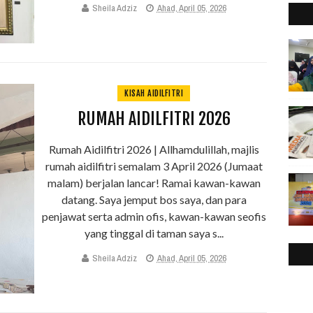
2
►
Sheila Adziz
Ahad, April 05, 2026
2
►
2
►
2
►
2
►
KISAH AIDILFITRI
2
►
RUMAH AIDILFITRI 2026
2
►
2
►
Rumah Aidilfitri 2026 | Allhamdulillah, majlis
2
►
rumah aidilfitri semalam 3 April 2026 (Jumaat
2
►
malam) berjalan lancar! Ramai kawan-kawan
2
►
datang. Saya jemput bos saya, dan para
2
►
penjawat serta admin ofis, kawan-kawan seofis
yang tinggal di taman saya s...
Sheila Adziz
Ahad, April 05, 2026