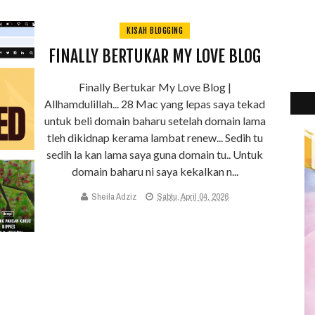
KISAH BLOGGING
FINALLY BERTUKAR MY LOVE BLOG
Finally Bertukar My Love Blog |
Allhamdulillah... 28 Mac yang lepas saya tekad
untuk beli domain baharu setelah domain lama
tleh dikidnap kerama lambat renew... Sedih tu
sedih la kan lama saya guna domain tu.. Untuk
domain baharu ni saya kekalkan n...
Sheila Adziz
Sabtu, April 04, 2026