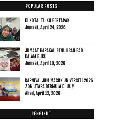
022
(17)
POPULAR POSTS
021
(45)
020
(49)
DI KOTA ITU KU BERTAPAK
019
(118)
Jumaat, April 24, 2026
018
(195)
017
(199)
JUMAAT BARAKAH PENULISAN BAB
016
(174)
DALAM BUKU
015
(199)
Jumaat, April 10, 2026
014
(47)
013
(53)
KARNIVAL JOM MASUK UNIVERSITI 2026
012
(100)
ZON UTARA BERMULA DI UUM
Ahad, April 12, 2026
011
(63)
PENGIKUT