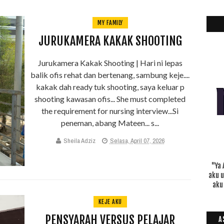
MY FAMILY
JURUKAMERA KAKAK SHOOTING
Jurukamera Kakak Shooting | Hari ni lepas
balik ofis rehat dan bertenang, sambung keje....
kakak dah ready tuk shooting, saya keluar p
shooting kawasan ofis... She must completed
the requirement for nursing interview...Si
peneman, abang Mateen... s...
Sheila Adziz
Selasa, April 07, 2026
"Ya 
aku 
aku
KEJE AKU
PENSYARAH VERSUS PELAJAR
A