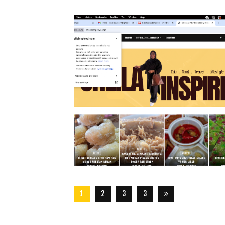
1
2
3
3
2