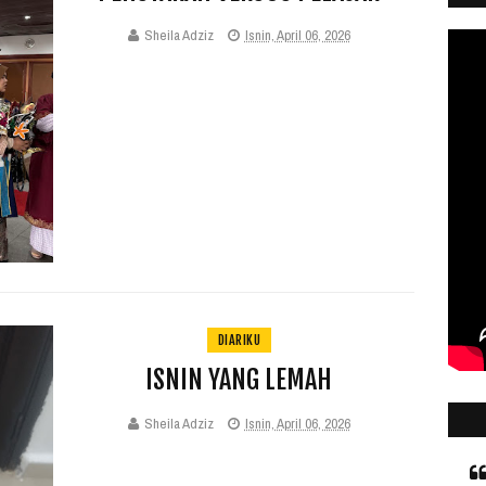
Sheila Adziz
Isnin, April 06, 2026
DIARIKU
ISNIN YANG LEMAH
Sheila Adziz
Isnin, April 06, 2026