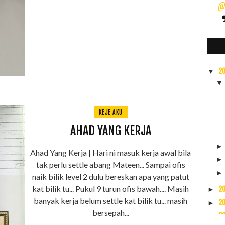
@s
2
▼
KEJE AKU
AHAD YANG KERJA
Ahad Yang Kerja | Hari ni masuk kerja awal bila
tak perlu settle abang Mateen... Sampai ofis
naik bilik level 2 dulu bereskan apa yang patut
kat bilik tu... Pukul 9 turun ofis bawah.... Masih
2
►
banyak kerja belum settle kat bilik tu... masih
2
►
bersepah...
2
►