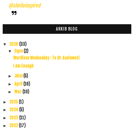
@sheilainspired
ARKIB BLOG
2026
(33)
▼
Ogos
(2)
▼
Wordless Wednesday : To Dr. Aselawati
I Am Enough
Julai
(5)
►
April
(16)
►
Mac
(10)
►
2025
(1)
►
2024
(5)
►
2023
(11)
►
2022
(17)
►
2021
(45)
►