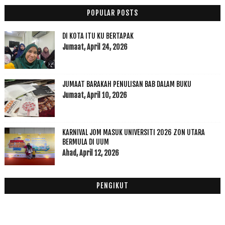
2020
(49)
►
POPULAR POSTS
2019
(118)
►
DI KOTA ITU KU BERTAPAK
2018
(195)
►
Jumaat, April 24, 2026
2017
(199)
►
2016
(174)
►
2015
(199)
►
JUMAAT BARAKAH PENULISAN BAB DALAM BUKU
2014
(47)
►
Jumaat, April 10, 2026
2013
(53)
►
2012
(100)
►
2011
(63)
KARNIVAL JOM MASUK UNIVERSITI 2026 ZON UTARA
►
BERMULA DI UUM
Ahad, April 12, 2026
PENGIKUT