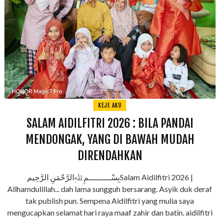
KEJE AKU
SALAM AIDILFITRI 2026 : BILA PANDAI
MENDONGAK, YANG DI BAWAH MUDAH
DIRENDAHKAN
بِسْـــــــــمِ ﷲِالرَّحْمَنِ الرَّحِيمSalam Aidilfitri 2026 |
Allhamdulillah... dah lama sungguh bersarang. Asyik duk deraf
tak publish pun. Sempena Aidilfitri yang mulia saya
mengucapkan selamat hari raya maaf zahir dan batin. aidilfitri