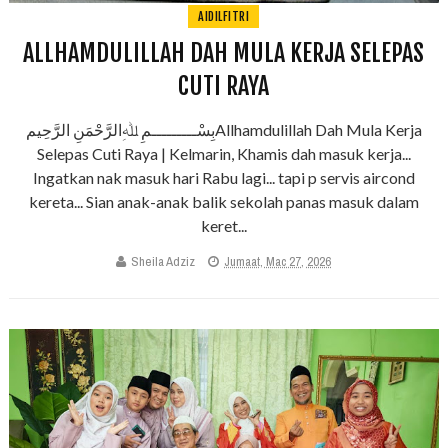
AIDILFITRI
ALLHAMDULILLAH DAH MULA KERJA SELEPAS
CUTI RAYA
بِسْـــــــــمِ ﷲِالرَّحْمَنِ الرَّحِيمAllhamdulillah Dah Mula Kerja
Selepas Cuti Raya | Kelmarin, Khamis dah masuk kerja...
Ingatkan nak masuk hari Rabu lagi... tapi p servis aircond
kereta... Sian anak-anak balik sekolah panas masuk dalam
keret...
Sheila Adziz
Jumaat, Mac 27, 2026