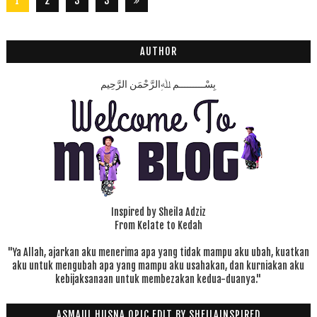
1
2
3
3
2
8
AUTHOR
بِسْـــــــــمِ ﷲِالرَّحْمَنِ الرَّحِيم
Inspired by Sheila Adziz
From Kelate to Kedah
"Ya Allah, ajarkan aku menerima apa yang tidak mampu aku ubah, kuatkan
aku untuk mengubah apa yang mampu aku usahakan, dan kurniakan aku
kebijaksanaan untuk membezakan kedua-duanya."
ASMAUL HUSNA OPIC EDIT BY SHEILAINSPIRED