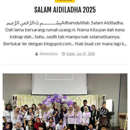
SALAM AIDILADHA 2025
بِسْـــــــــمِ ﷲِالرَّحْمَنِ الرَّحِيمAllhamdulillah. Salam Aidiladha.
Dah lama bersarang rumah usang ni. Nama kita pun dah kena
kidnap dah... huhu.. sedih tak mampu nak selamatkannya.
Bertukar ler dengan blogspot.com... Nak buat cer mana lagi k...
Sheila Adziz
Sabtu, Jun 07, 2025