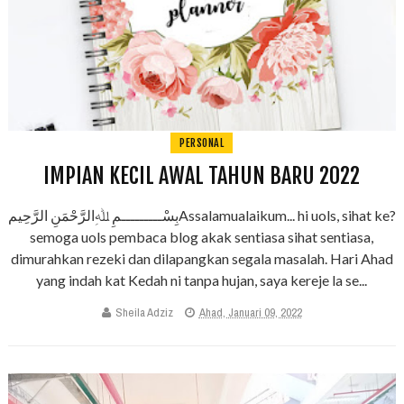
PERSONAL
IMPIAN KECIL AWAL TAHUN BARU 2022
بِسْـــــــــمِ ﷲِالرَّحْمَنِ الرَّحِيمAssalamualaikum... hi uols, sihat ke?
semoga uols pembaca blog akak sentiasa sihat sentiasa,
dimurahkan rezeki dan dilapangkan segala masalah. Hari Ahad
yang indah kat Kedah ni tanpa hujan, saya kereje la se...
Sheila Adziz
Ahad, Januari 09, 2022