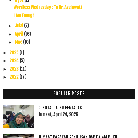
Ogos
(2)
▼
Wordless Wednesday : To Dr. Aselawati
I Am Enough
Julai
(5)
►
April
(16)
►
Mac
(10)
►
2025
(1)
►
2024
(5)
►
2023
(11)
►
2022
(17)
►
2021
(45)
►
2020
(49)
►
POPULAR POSTS
2019
(118)
►
DI KOTA ITU KU BERTAPAK
2018
(195)
►
Jumaat, April 24, 2026
2017
(199)
►
2016
(174)
►
2015
(199)
►
JUMAAT BARAKAH PENULISAN BAB DALAM BUKU