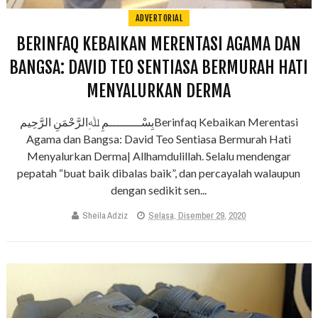
ADVERTORIAL
BERINFAQ KEBAIKAN MERENTASI AGAMA DAN
BANGSA: DAVID TEO SENTIASA BERMURAH HATI
MENYALURKAN DERMA
بِسْـــــــــمِ ﷲِالرَّحْمَنِ الرَّحِيمBerinfaq Kebaikan Merentasi
Agama dan Bangsa: David Teo Sentiasa Bermurah Hati
Menyalurkan Derma| Allhamdulillah. Selalu mendengar
pepatah “buat baik dibalas baik”, dan percayalah walaupun
dengan sedikit sen...
Sheila Adziz
Selasa, Disember 29, 2020