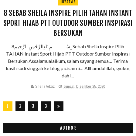
LIFESTYLE
8 SEBAB SHEILA INSPIRE PILIH TAHAN INSTANT
SPORT HIJAB PTT OUTDOOR SUMBER INSPIRASI
BERSUKAN
بِسْـــــــــمِ ﷲِالرَّحْمَنِ الرَّحِيم8 Sebab Sheila Inspire Pilih
TAHAN Instant Sport Hijab PTT Outdoor Sumber Inspirasi
Bersukan Assalamualaikum, salam sayang semua… Terima
kasih sudi singgah ke blog picisan ni… Allhamdulillah, syukur,
dah l...
Sheila Adziz
Jumaat, Disember 25, 2020
1
2
3
3
2
8
AUTHOR