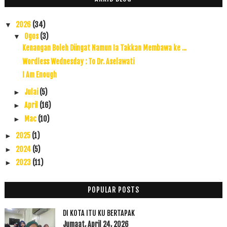
2026
(34)
▼
Ogos
(3)
▼
Kenangan Boleh Diingat Namun Ia Takkan Membawa ke ...
Wordless Wednesday : To Dr. Aselawati
I Am Enough
Julai
(5)
►
April
(16)
►
Mac
(10)
►
2025
(1)
►
2024
(5)
►
2023
(11)
►
2022
(17)
►
2021
(45)
►
POPULAR POSTS
2020
(49)
►
DI KOTA ITU KU BERTAPAK
2019
(118)
►
Jumaat, April 24, 2026