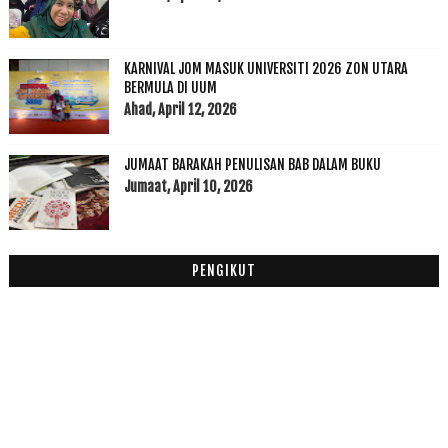
2018
(195)
►
2017
(199)
►
2016
(174)
►
KARNIVAL JOM MASUK UNIVERSITI 2026 ZON UTARA
2015
(199)
►
BERMULA DI UUM
Ahad, April 12, 2026
2014
(47)
►
2013
(53)
►
2012
(100)
JUMAAT BARAKAH PENULISAN BAB DALAM BUKU
►
Jumaat, April 10, 2026
2011
(63)
►
PENGIKUT