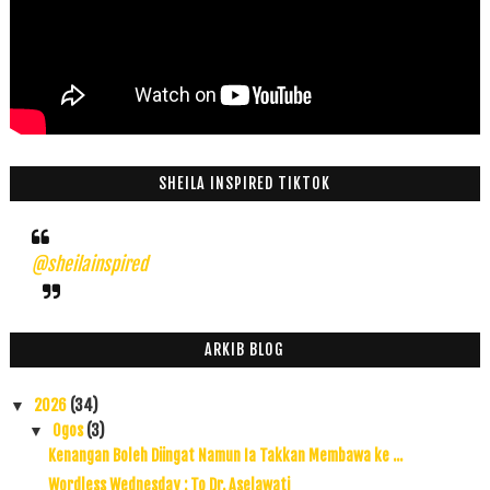
SHEILA INSPIRED TIKTOK
@sheilainspired
ARKIB BLOG
2026
(34)
▼
Ogos
(3)
▼
Kenangan Boleh Diingat Namun Ia Takkan Membawa ke ...
Wordless Wednesday : To Dr. Aselawati