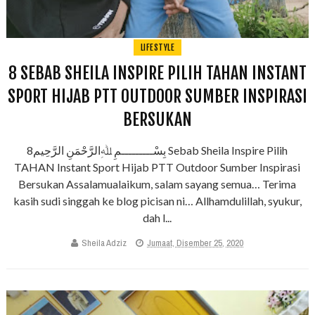
LIFESTYLE
8 SEBAB SHEILA INSPIRE PILIH TAHAN INSTANT
SPORT HIJAB PTT OUTDOOR SUMBER INSPIRASI
BERSUKAN
بِسْـــــــــمِ ﷲِالرَّحْمَنِ الرَّحِيم8 Sebab Sheila Inspire Pilih
TAHAN Instant Sport Hijab PTT Outdoor Sumber Inspirasi
Bersukan Assalamualaikum, salam sayang semua… Terima
kasih sudi singgah ke blog picisan ni… Allhamdulillah, syukur,
dah l...
Sheila Adziz
Jumaat, Disember 25, 2020