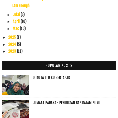
I Am Enough
Julai
(5)
►
April
(16)
►
Mac
(10)
►
2025
(1)
►
2024
(5)
►
2023
(11)
►
2022
(17)
►
2021
(45)
►
POPULAR POSTS
2020
(49)
►
DI KOTA ITU KU BERTAPAK
2019
(118)
►
2018
(195)
►
2017
(199)
►
2016
(174)
►
JUMAAT BARAKAH PENULISAN BAB DALAM BUKU
2015
(199)
►
2014
(47)
►