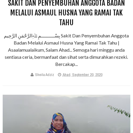
SAKIT DAN PENYEMBUHAN ANGGOTA BADAN
MELALUI ASMAUL HUSNA YANG RAMAI TAK
TAHU
بِسْـــــــــمِ ﷲِالرَّحْمَنِ الرَّحِيم Sakit Dan Penyembuhan Anggota
Badan Melalui Asmaul Husna Yang Ramai Tak Tahu |
Asaalamualaikum, Salam Ahad... Semoga hari minggu anda
sentiasa ceria, bermanfaat dan sihat serta dimurahkan rezeki.
Bercakap...
Sheila Adziz
Ahad, September 20, 2020