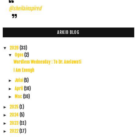
@sheilainspired
ARKIB BLOG
2026
(33)
▼
Ogos
(2)
▼
Wordless Wednesday : To Dr. Aselawati
I Am Enough
Julai
(5)
►
April
(16)
►
Mac
(10)
►
2025
(1)
►
2024
(5)
►
2023
(11)
►
2022
(17)
►