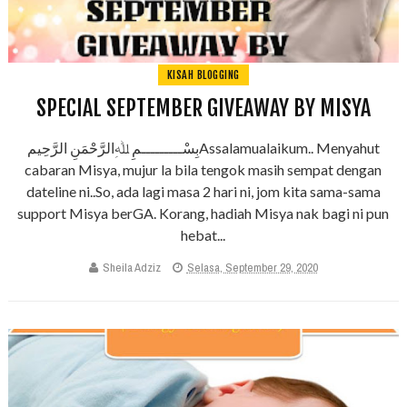
KISAH BLOGGING
SPECIAL SEPTEMBER GIVEAWAY BY MISYA
بِسْـــــــــمِ ﷲِالرَّحْمَنِ الرَّحِيمAssalamualaikum.. Menyahut
cabaran Misya, mujur la bila tengok masih sempat dengan
dateline ni..So, ada lagi masa 2 hari ni, jom kita sama-sama
support Misya berGA. Korang, hadiah Misya nak bagi ni pun
hebat...
Sheila Adziz
Selasa, September 29, 2020