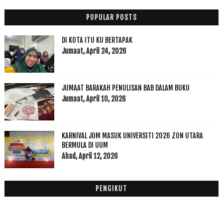
2021
(45)
►
2020
(49)
►
POPULAR POSTS
2019
(118)
►
DI KOTA ITU KU BERTAPAK
2018
(195)
►
Jumaat, April 24, 2026
2017
(199)
►
2016
(174)
►
2015
(199)
►
JUMAAT BARAKAH PENULISAN BAB DALAM BUKU
2014
(47)
►
Jumaat, April 10, 2026
2013
(53)
►
2012
(100)
►
2011
(63)
KARNIVAL JOM MASUK UNIVERSITI 2026 ZON UTARA
►
BERMULA DI UUM
Ahad, April 12, 2026
PENGIKUT