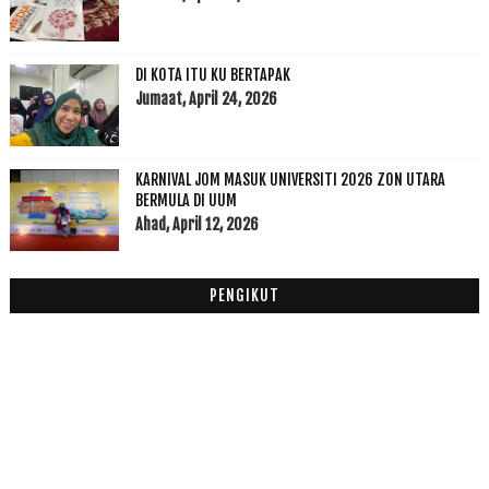
2018
(195)
►
2017
(199)
►
2016
(174)
►
DI KOTA ITU KU BERTAPAK
2015
(199)
►
Jumaat, April 24, 2026
2014
(47)
►
2013
(53)
►
2012
(100)
KARNIVAL JOM MASUK UNIVERSITI 2026 ZON UTARA
►
BERMULA DI UUM
2011
(63)
►
Ahad, April 12, 2026
PENGIKUT