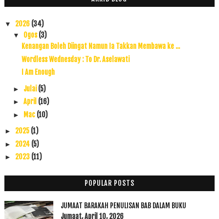
2026
(34)
▼
Ogos
(3)
▼
Kenangan Boleh Diingat Namun Ia Takkan Membawa ke ...
Wordless Wednesday : To Dr. Aselawati
I Am Enough
Julai
(5)
►
April
(16)
►
Mac
(10)
►
2025
(1)
►
2024
(5)
►
2023
(11)
►
2022
(17)
►
2021
(45)
►
POPULAR POSTS
2020
(49)
►
JUMAAT BARAKAH PENULISAN BAB DALAM BUKU
2019
(118)
►
Jumaat, April 10, 2026