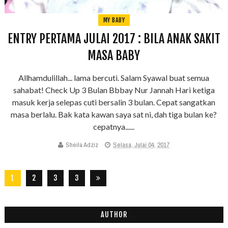
MY BABY
ENTRY PERTAMA JULAI 2017 : BILA ANAK SAKIT
MASA BABY
Allhamdulillah... lama bercuti. Salam Syawal buat semua
sahabat! Check Up 3 Bulan Bbbay Nur Jannah Hari ketiga
masuk kerja selepas cuti bersalin 3 bulan. Cepat sangatkan
masa berlalu. Bak kata kawan saya sat ni, dah tiga bulan ke?
cepatnya......
Sheila Adziz
Selasa, Julai 04, 2017
1
2
3
3
2
8
AUTHOR