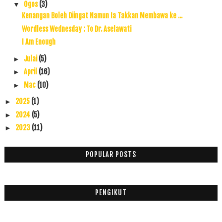
Ogos
(3)
▼
Kenangan Boleh Diingat Namun Ia Takkan Membawa ke ...
Wordless Wednesday : To Dr. Aselawati
I Am Enough
Julai
(5)
►
April
(16)
►
Mac
(10)
►
2025
(1)
►
2024
(5)
►
2023
(11)
►
2022
(17)
►
2021
(45)
►
POPULAR POSTS
2020
(49)
►
2019
(118)
►
PENGIKUT
2018
(195)
►
2017
(199)
►
2016
(174)
►