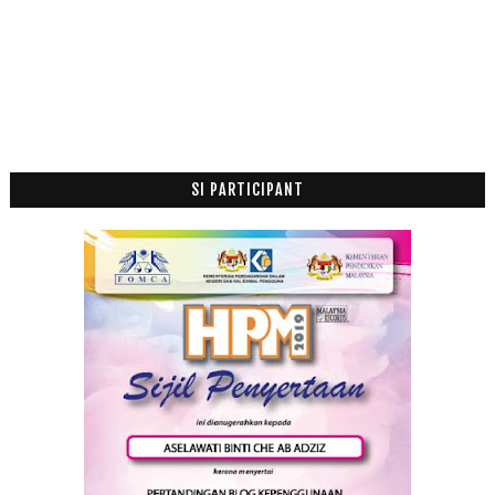
2015
(199)
►
2014
(47)
►
2013
(53)
►
2012
(100)
►
2011
(63)
►
SI PARTICIPANT