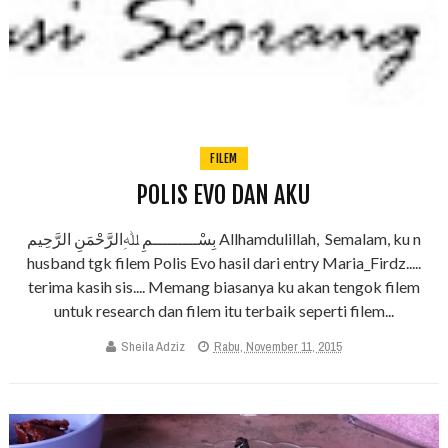
FILEM
POLIS EVO DAN AKU
بِسْـــــــــمِ ﷲِالرَّحْمَنِ الرَّحِيم Allhamdulillah, Semalam, ku n
husband tgk filem Polis Evo hasil dari entry Maria_Firdz.....
terima kasih sis.... Memang biasanya ku akan tengok filem
untuk research dan filem itu terbaik seperti filem...
Sheila Adziz
Rabu, November 11, 2015