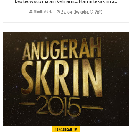
keu teow sup malam kelmarin.... Hari ni tekak ni ra...
Sheila Adziz
Selasa, November 10, 2015
RANCANGAN TV