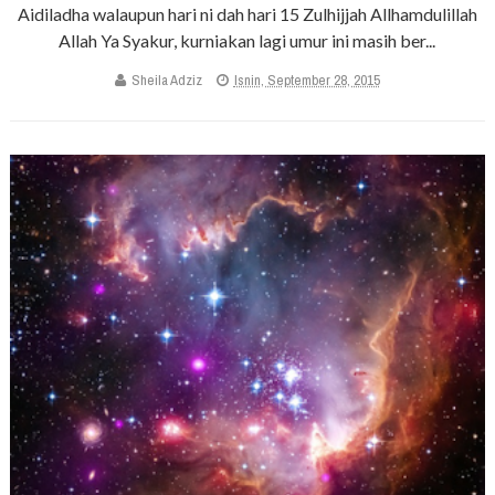
Aidiladha walaupun hari ni dah hari 15 Zulhijjah Allhamdulillah
Allah Ya Syakur, kurniakan lagi umur ini masih ber...
Sheila Adziz
Isnin, September 28, 2015