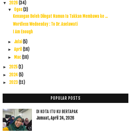
2026
(34)
▼
Ogos
(3)
▼
Kenangan Boleh Diingat Namun Ia Takkan Membawa ke ...
Wordless Wednesday : To Dr. Aselawati
I Am Enough
Julai
(5)
►
April
(16)
►
Mac
(10)
►
2025
(1)
►
2024
(5)
►
2023
(11)
►
2022
(17)
►
2021
(45)
►
POPULAR POSTS
2020
(49)
►
DI KOTA ITU KU BERTAPAK
2019
(118)
►
Jumaat, April 24, 2026
2018
(195)
►
2017
(199)
►