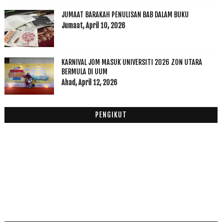
2016
(174)
►
JUMAAT BARAKAH PENULISAN BAB DALAM BUKU
2015
(199)
►
Jumaat, April 10, 2026
2014
(47)
►
2013
(53)
►
2012
(100)
KARNIVAL JOM MASUK UNIVERSITI 2026 ZON UTARA
►
BERMULA DI UUM
2011
(63)
►
Ahad, April 12, 2026
PENGIKUT