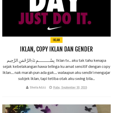
IKLAN
IKLAN, COPY IKLAN DAN GENDER
بِسْـــــــــمِ ﷲِالرَّحْمَنِ الرَّحِيم Iklan tv... aku tak tahu kenapa
sejak kebelakangan hawa telinga ku amat sensitif dengan copy
iklan.... nak marah pun ada gak.... walaupun aku sendiri mengajar
subjek iklan, tapi tetiba otak aku swing bila...
Sheila Adziz
Rabu, September 30, 2015