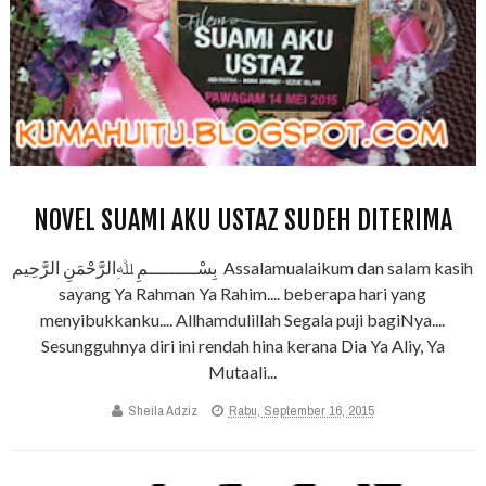
NOVEL SUAMI AKU USTAZ SUDEH DITERIMA
بِسْـــــــــمِ ﷲِالرَّحْمَنِ الرَّحِيم Assalamualaikum dan salam kasih
sayang Ya Rahman Ya Rahim.... beberapa hari yang
menyibukkanku.... Allhamdulillah Segala puji bagiNya....
Sesungguhnya diri ini rendah hina kerana Dia Ya Aliy, Ya
Mutaali...
Sheila Adziz
Rabu, September 16, 2015