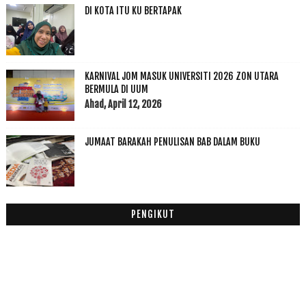
DI KOTA ITU KU BERTAPAK
2019
(118)
►
2018
(195)
►
2017
(199)
►
2016
(174)
►
KARNIVAL JOM MASUK UNIVERSITI 2026 ZON UTARA
2015
(199)
►
BERMULA DI UUM
Ahad, April 12, 2026
2014
(47)
►
2013
(53)
►
2012
(100)
JUMAAT BARAKAH PENULISAN BAB DALAM BUKU
►
2011
(63)
►
PENGIKUT