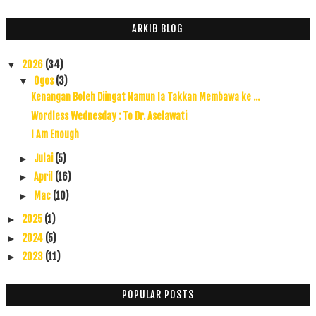
ARKIB BLOG
2026
(34)
▼
Ogos
(3)
▼
Kenangan Boleh Diingat Namun Ia Takkan Membawa ke ...
Wordless Wednesday : To Dr. Aselawati
I Am Enough
Julai
(5)
►
April
(16)
►
Mac
(10)
►
2025
(1)
►
2024
(5)
►
2023
(11)
►
2022
(17)
►
2021
(45)
►
POPULAR POSTS
2020
(49)
►