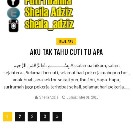
KEJE AKU
AKU TAK TAHU CUTI TU APA
بِسْـــــــــمِ ﷲِالرَّحْمَنِ الرَّحِيم Assalamualaikum, salam
sejahtera... Selamat bercuti, selamat hari pekerja mahupun bos,
anak buah, apa sektor sekali pun, ibu-ibu, bapa-bapa,
surirumah juga pekerja terhebat sekali, selamat hari pekerja......
Sheila Adziz
Jumaat, Mei 01, 2015
1
2
3
3
2