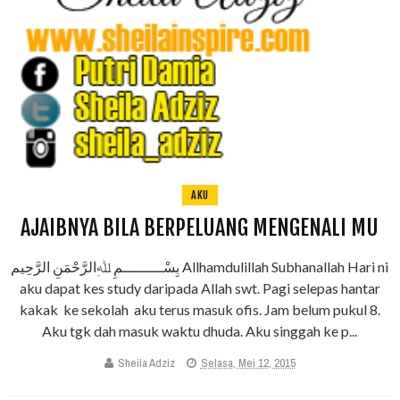
AKU
AJAIBNYA BILA BERPELUANG MENGENALI MU
بِسْـــــــــمِ ﷲِالرَّحْمَنِ الرَّحِيم Allhamdulillah Subhanallah Hari ni
aku dapat kes study daripada Allah swt. Pagi selepas hantar
kakak ke sekolah aku terus masuk ofis. Jam belum pukul 8.
Aku tgk dah masuk waktu dhuda. Aku singgah ke p...
Sheila Adziz
Selasa, Mei 12, 2015