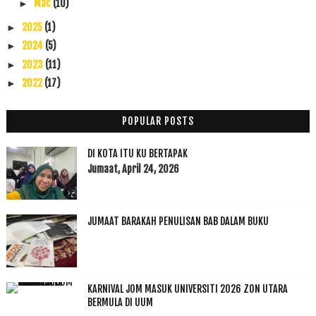
Mac
(10)
►
2025
(1)
►
2024
(5)
►
2023
(11)
►
2022
(17)
►
2021
(45)
►
2020
(49)
►
POPULAR POSTS
2019
(118)
►
DI KOTA ITU KU BERTAPAK
2018
(195)
►
Jumaat, April 24, 2026
2017
(199)
►
2016
(174)
►
2015
(199)
►
JUMAAT BARAKAH PENULISAN BAB DALAM BUKU
2014
(47)
►
2013
(53)
►
2012
(100)
►
2011
(63)
KARNIVAL JOM MASUK UNIVERSITI 2026 ZON UTARA
►
BERMULA DI UUM