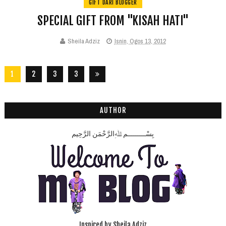
GIFT DARI BLOGGER
SPECIAL GIFT FROM "KISAH HATI"
Sheila Adziz
Isnin, Ogos 13, 2012
1
2
3
3
2
8
AUTHOR
بِسْـــــــــمِ ﷲِالرَّحْمَنِ الرَّحِيم
Inspired by Sheila Adziz