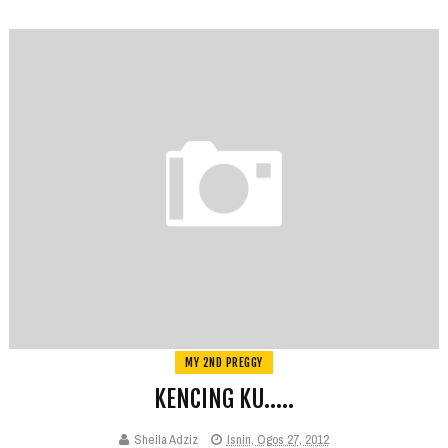
MY 2ND PREGGY
KENCING KU.....
Sheila Adziz
Isnin, Ogos 27, 2012