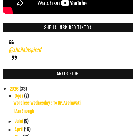
SHEILA INSPIRED TIKTOK
@sheilainspired
ARKIB BLOG
2026
(33)
▼
Ogos
(2)
▼
Wordless Wednesday : To Dr. Aselawati
I Am Enough
Julai
(5)
►
April
(16)
►