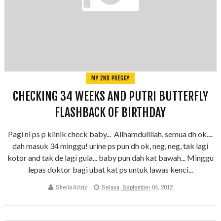
MY 2ND PREGGY
CHECKING 34 WEEKS AND PUTRI BUTTERFLY
FLASHBACK OF BIRTHDAY
Pagi ni ps p klinik check baby... Allhamdulillah, semua dh ok....
dah masuk 34 minggu! urine ps pun dh ok, neg, neg, tak lagi
kotor and tak de lagi gula... baby pun dah kat bawah... Minggu
lepas doktor bagi ubat kat ps untuk lawas kenci...
Sheila Adziz
Selasa, September 04, 2012