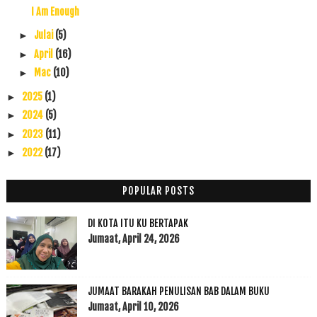
I Am Enough
Julai
(5)
►
April
(16)
►
Mac
(10)
►
2025
(1)
►
2024
(5)
►
2023
(11)
►
2022
(17)
►
2021
(45)
►
2020
(49)
►
POPULAR POSTS
2019
(118)
►
DI KOTA ITU KU BERTAPAK
2018
(195)
►
Jumaat, April 24, 2026
2017
(199)
►
2016
(174)
►
2015
(199)
►
JUMAAT BARAKAH PENULISAN BAB DALAM BUKU
2014
(47)
►
Jumaat, April 10, 2026