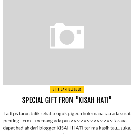
GIFT DARI BLOGGER
SPECIAL GIFT FROM "KISAH HATI"
Tadi ps turun bilik rehat tengok pigeon hole mana tau ada surat
penting... erm.... memang ada pun v v v v v v v v v v v v v taraaa....
dapat hadiah dari blogger KISAH HATI terima kasih tau... suka,