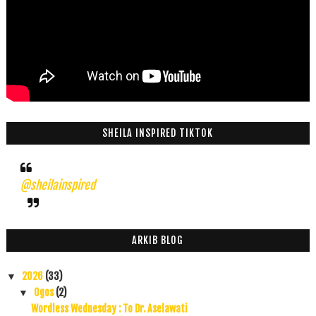
SHEILA INSPIRED TIKTOK
@sheilainspired
ARKIB BLOG
2026
(33)
▼
Ogos
(2)
▼
Wordless Wednesday : To Dr. Aselawati