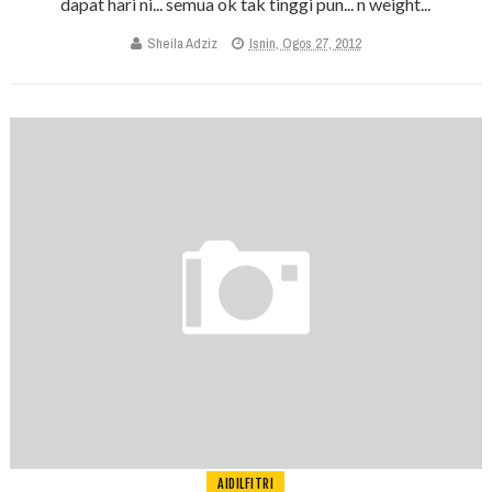
dapat hari ni... semua ok tak tinggi pun... n weight...
Sheila Adziz
Isnin, Ogos 27, 2012
AIDILFITRI