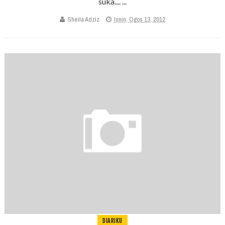
suka.... ...
Sheila Adziz
Isnin, Ogos 13, 2012
DIARIKU