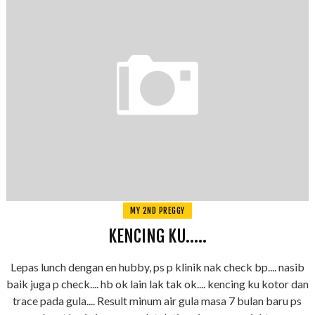
MY 2ND PREGGY
KENCING KU.....
Lepas lunch dengan en hubby, ps p klinik nak check bp.... nasib
baik juga p check.... hb ok lain lak tak ok.... kencing ku kotor dan
trace pada gula.... Result minum air gula masa 7 bulan baru ps