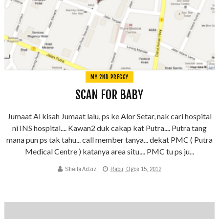
MY 2ND PREGGY
SCAN FOR BABY
Jumaat Al kisah Jumaat lalu, ps ke Alor Setar, nak cari hospital
ni INS hospital.... Kawan2 duk cakap kat Putra.... Putra tang
mana pun ps tak tahu... call member tanya... dekat PMC ( Putra
Medical Centre ) katanya area situ.... PMC tu ps ju...
Sheila Adziz
Rabu, Ogos 15, 2012