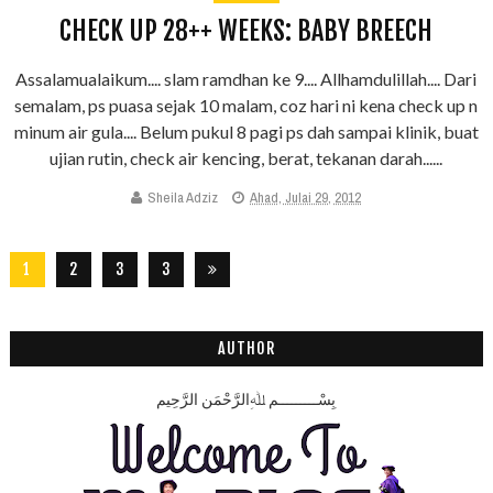
CHECK UP 28++ WEEKS: BABY BREECH
Assalamualaikum.... slam ramdhan ke 9.... Allhamdulillah.... Dari
semalam, ps puasa sejak 10 malam, coz hari ni kena check up n
minum air gula.... Belum pukul 8 pagi ps dah sampai klinik, buat
ujian rutin, check air kencing, berat, tekanan darah......
Sheila Adziz
Ahad, Julai 29, 2012
1
2
3
3
2
8
AUTHOR
بِسْـــــــــمِ ﷲِالرَّحْمَنِ الرَّحِيم