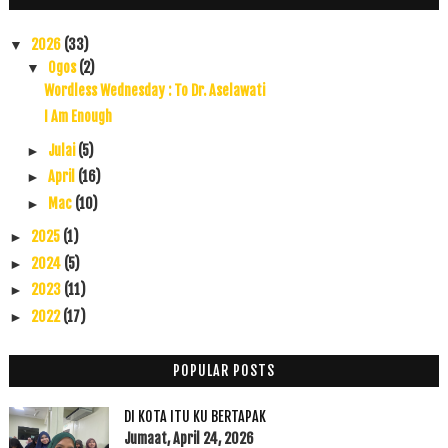
2026
(33)
▼
Ogos
(2)
▼
Wordless Wednesday : To Dr. Aselawati
I Am Enough
Julai
(5)
►
April
(16)
►
Mac
(10)
►
2025
(1)
►
2024
(5)
►
2023
(11)
►
2022
(17)
►
2021
(45)
►
2020
(49)
►
POPULAR POSTS
2019
(118)
►
DI KOTA ITU KU BERTAPAK
2018
(195)
►
Jumaat, April 24, 2026