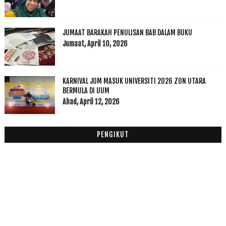
2017
(199)
►
2016
(174)
►
2015
(199)
►
JUMAAT BARAKAH PENULISAN BAB DALAM BUKU
2014
(47)
►
Jumaat, April 10, 2026
2013
(53)
►
2012
(100)
►
2011
(63)
KARNIVAL JOM MASUK UNIVERSITI 2026 ZON UTARA
►
BERMULA DI UUM
Ahad, April 12, 2026
PENGIKUT