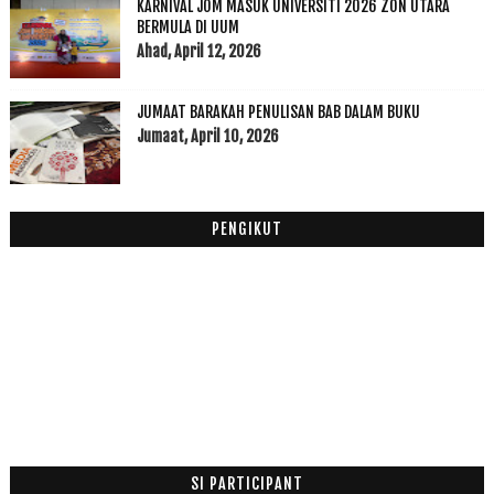
KARNIVAL JOM MASUK UNIVERSITI 2026 ZON UTARA
2016
(174)
►
BERMULA DI UUM
Ahad, April 12, 2026
2015
(199)
►
2014
(47)
►
2013
(53)
JUMAAT BARAKAH PENULISAN BAB DALAM BUKU
►
Jumaat, April 10, 2026
2012
(100)
►
2011
(63)
►
PENGIKUT
SI PARTICIPANT