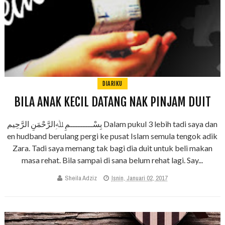
DIARIKU
BILA ANAK KECIL DATANG NAK PINJAM DUIT
بِسْـــــــــمِ ﷲِالرَّحْمَنِ الرَّحِيم Dalam pukul 3 lebih tadi saya dan
en hudband berulang pergi ke pusat Islam semula tengok adik
Zara. Tadi saya memang tak bagi dia duit untuk beli makan
masa rehat. Bila sampai di sana belum rehat lagi. Say...
Sheila Adziz
Isnin, Januari 02, 2017