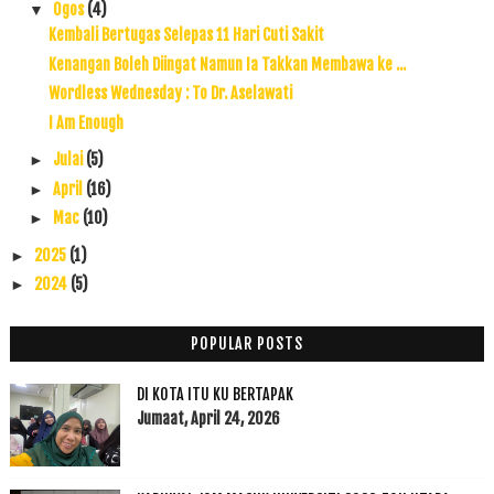
Ogos
(4)
▼
Kembali Bertugas Selepas 11 Hari Cuti Sakit
Kenangan Boleh Diingat Namun Ia Takkan Membawa ke ...
Wordless Wednesday : To Dr. Aselawati
I Am Enough
Julai
(5)
►
April
(16)
►
Mac
(10)
►
2025
(1)
►
2024
(5)
►
2023
(11)
►
2022
(17)
►
POPULAR POSTS
2021
(45)
►
DI KOTA ITU KU BERTAPAK
2020
(49)
►
Jumaat, April 24, 2026
2019
(118)
►
2018
(195)
►
2017
(199)
►