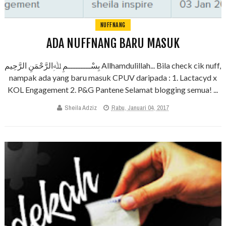
NUFFNANG
ADA NUFFNANG BARU MASUK
بِسْـــــــــمِ ﷲِالرَّحْمَنِ الرَّحِيم Allhamdulillah... Bila check cik nuff,
nampak ada yang baru masuk CPUV daripada : 1. Lactacyd x
KOL Engagement 2. P&G Pantene Selamat blogging semua! ...
Sheila Adziz
Rabu, Januari 04, 2017